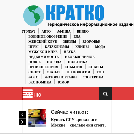
IT NEWS
АВТО
АФИША
ВИДЕО
ВОЕННОЕ ОБОЗРЕНИЕ
ЕДА
ЖЕНСКИЙ КЛУБ
ЗВЕЗДЫ
ЗДОРОВЬЕ
ИГРЫ
КАТАКЛИЗМЫ
КЛИПЫ
МОДА
МУЖСКОЙ КЛУБ
НАУКА
НЕДВИЖИМОСТЬ
НЕОБЪЯСНИМОЕ
НОВОЕ
ПОГОДА
ПОЛИТИКА
ПРОИСШЕСТВИЯ
СОБЫТИЯ
СОВЕТЫ
СПОРТ
СТАТЬИ
ТЕХНОЛОГИИ
ТОП
ФОТО
ФОТОРЕПОРТАЖИ
ЭЗОТЕРИКА
ЭКОНОМИКА
ЮМОР
Меню
Сейчас читают:
Купить СГУ крякалки в
Москве — сколько они стоят,
какие особенности