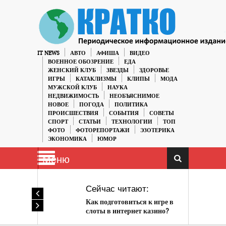
IT NEWS
АВТО
АФИША
ВИДЕО
ВОЕННОЕ ОБОЗРЕНИЕ
ЕДА
ЖЕНСКИЙ КЛУБ
ЗВЕЗДЫ
ЗДОРОВЬЕ
ИГРЫ
КАТАКЛИЗМЫ
КЛИПЫ
МОДА
МУЖСКОЙ КЛУБ
НАУКА
НЕДВИЖИМОСТЬ
НЕОБЪЯСНИМОЕ
НОВОЕ
ПОГОДА
ПОЛИТИКА
ПРОИСШЕСТВИЯ
СОБЫТИЯ
СОВЕТЫ
СПОРТ
СТАТЬИ
ТЕХНОЛОГИИ
ТОП
ФОТО
ФОТОРЕПОРТАЖИ
ЭЗОТЕРИКА
ЭКОНОМИКА
ЮМОР
Меню
Сейчас читают:
Как подготовиться к игре в
слоты в интернет казино?