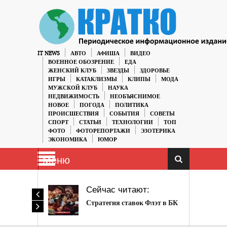
IT NEWS
АВТО
АФИША
ВИДЕО
ВОЕННОЕ ОБОЗРЕНИЕ
ЕДА
ЖЕНСКИЙ КЛУБ
ЗВЕЗДЫ
ЗДОРОВЬЕ
ИГРЫ
КАТАКЛИЗМЫ
КЛИПЫ
МОДА
МУЖСКОЙ КЛУБ
НАУКА
НЕДВИЖИМОСТЬ
НЕОБЪЯСНИМОЕ
НОВОЕ
ПОГОДА
ПОЛИТИКА
ПРОИСШЕСТВИЯ
СОБЫТИЯ
СОВЕТЫ
СПОРТ
СТАТЬИ
ТЕХНОЛОГИИ
ТОП
ФОТО
ФОТОРЕПОРТАЖИ
ЭЗОТЕРИКА
ЭКОНОМИКА
ЮМОР
Меню
Сейчас читают:
Стратегия ставок Флэт в БК