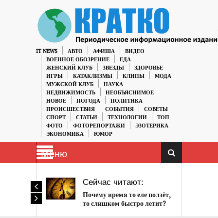
IT NEWS
АВТО
АФИША
ВИДЕО
ВОЕННОЕ ОБОЗРЕНИЕ
ЕДА
ЖЕНСКИЙ КЛУБ
ЗВЕЗДЫ
ЗДОРОВЬЕ
ИГРЫ
КАТАКЛИЗМЫ
КЛИПЫ
МОДА
МУЖСКОЙ КЛУБ
НАУКА
НЕДВИЖИМОСТЬ
НЕОБЪЯСНИМОЕ
НОВОЕ
ПОГОДА
ПОЛИТИКА
ПРОИСШЕСТВИЯ
СОБЫТИЯ
СОВЕТЫ
СПОРТ
СТАТЬИ
ТЕХНОЛОГИИ
ТОП
ФОТО
ФОТОРЕПОРТАЖИ
ЭЗОТЕРИКА
ЭКОНОМИКА
ЮМОР
Меню
Сейчас читают:
Почему время то еле ползёт,
то слишком быстро летит?