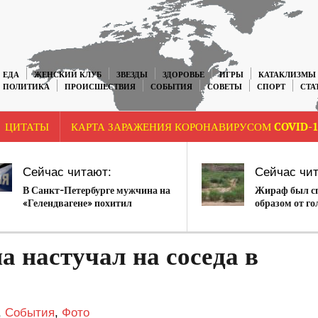
ЕДА
ЖЕНСКИЙ КЛУБ
ЗВЕЗДЫ
ЗДОРОВЬЕ
ИГРЫ
КАТАКЛИЗМЫ
ПОЛИТИКА
ПРОИСШЕСТВИЯ
СОБЫТИЯ
СОВЕТЫ
СПОРТ
СТА
ЦИТАТЫ
КАРТА ЗАРАЖЕНИЯ КОРОНАВИРУСОМ COVID-1
Сейчас читают:
Сейчас чит
В Санкт-Петербурге мужчина на
Жираф был сп
«Гелендвагене» похитил
образом от го
девушку
но стал ужин
(ВИДЕО)
 настучал на соседа в
,
События
,
Фото