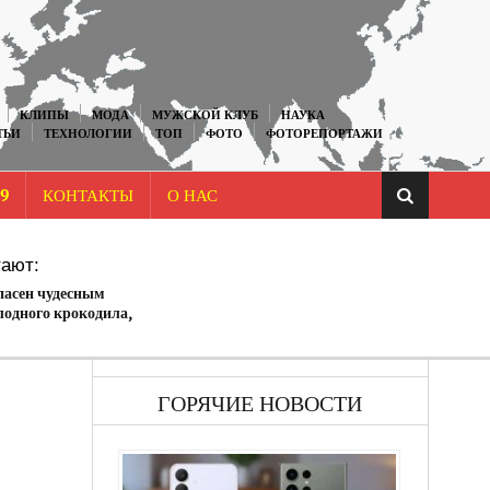
КЛИПЫ
МОДА
МУЖСКОЙ КЛУБ
НАУКА
ТЬИ
ТЕХНОЛОГИИ
ТОП
ФОТО
ФОТОРЕПОРТАЖИ
9
КОНТАКТЫ
О НАС
ают:
асен чудесным
лодного крокодила,
ом для львов
ГОРЯЧИЕ НОВОСТИ