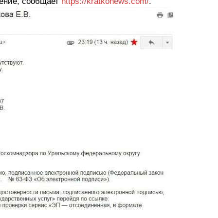
щение, сообщает
https://kratkonews.com/
.