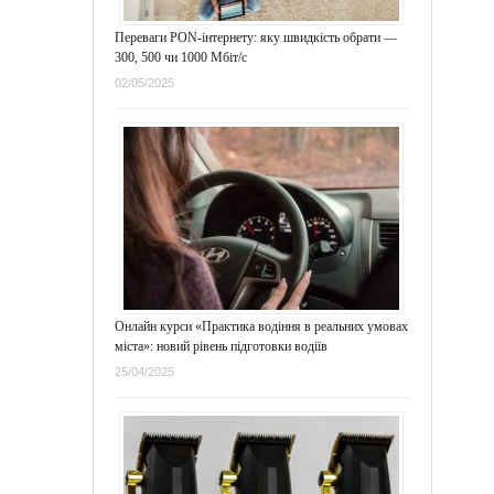
Переваги PON-інтернету: яку швидкість обрати —
300, 500 чи 1000 Мбіт/с
02/05/2025
Онлайн курси «Практика водіння в реальних умовах
міста»: новий рівень підготовки водіїв
25/04/2025