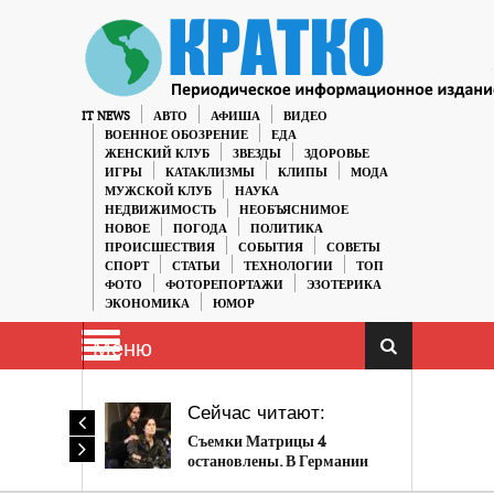
IT NEWS
АВТО
АФИША
ВИДЕО
ВОЕННОЕ ОБОЗРЕНИЕ
ЕДА
ЖЕНСКИЙ КЛУБ
ЗВЕЗДЫ
ЗДОРОВЬЕ
ИГРЫ
КАТАКЛИЗМЫ
КЛИПЫ
МОДА
МУЖСКОЙ КЛУБ
НАУКА
НЕДВИЖИМОСТЬ
НЕОБЪЯСНИМОЕ
НОВОЕ
ПОГОДА
ПОЛИТИКА
ПРОИСШЕСТВИЯ
СОБЫТИЯ
СОВЕТЫ
СПОРТ
СТАТЬИ
ТЕХНОЛОГИИ
ТОП
ФОТО
ФОТОРЕПОРТАЖИ
ЭЗОТЕРИКА
ЭКОНОМИКА
ЮМОР
Меню
Сейчас читают:
Съемки Матрицы 4
остановлены. В Германии
расследуют вечеринку с