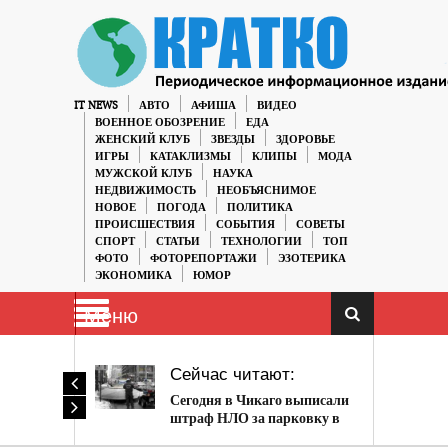
IT NEWS
АВТО
АФИША
ВИДЕО
ВОЕННОЕ ОБОЗРЕНИЕ
ЕДА
ЖЕНСКИЙ КЛУБ
ЗВЕЗДЫ
ЗДОРОВЬЕ
ИГРЫ
КАТАКЛИЗМЫ
КЛИПЫ
МОДА
МУЖСКОЙ КЛУБ
НАУКА
НЕДВИЖИМОСТЬ
НЕОБЪЯСНИМОЕ
НОВОЕ
ПОГОДА
ПОЛИТИКА
ПРОИСШЕСТВИЯ
СОБЫТИЯ
СОВЕТЫ
СПОРТ
СТАТЬИ
ТЕХНОЛОГИИ
ТОП
ФОТО
ФОТОРЕПОРТАЖИ
ЭЗОТЕРИКА
ЭКОНОМИКА
ЮМОР
Меню
Сейчас читают:
Сегодня в Чикаго выписали
штраф НЛО за парковку в
неположенном месте