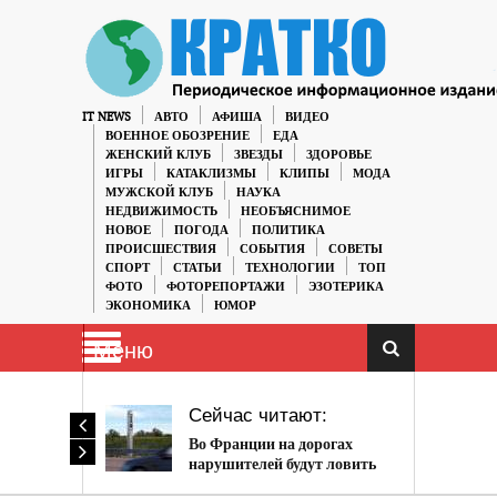
IT NEWS
АВТО
АФИША
ВИДЕО
ВОЕННОЕ ОБОЗРЕНИЕ
ЕДА
ЖЕНСКИЙ КЛУБ
ЗВЕЗДЫ
ЗДОРОВЬЕ
ИГРЫ
КАТАКЛИЗМЫ
КЛИПЫ
МОДА
МУЖСКОЙ КЛУБ
НАУКА
НЕДВИЖИМОСТЬ
НЕОБЪЯСНИМОЕ
НОВОЕ
ПОГОДА
ПОЛИТИКА
ПРОИСШЕСТВИЯ
СОБЫТИЯ
СОВЕТЫ
СПОРТ
СТАТЬИ
ТЕХНОЛОГИИ
ТОП
ФОТО
ФОТОРЕПОРТАЖИ
ЭЗОТЕРИКА
ЭКОНОМИКА
ЮМОР
Меню
Сейчас читают:
Во Франции на дорогах
нарушителей будут ловить
новыми камерами