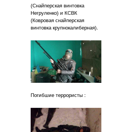
(Снайперская винтовка
Негруленко) и КСВК
(Ковровая снайперская
винтовка крупнокалиберная).
Погибшие террористы :