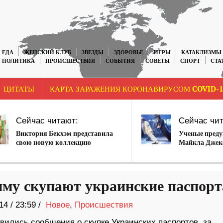
ЕДА
ЖЕНСКИЙ КЛУБ
ЗВЕЗДЫ
ЗДОРОВЬЕ
ИГРЫ
КАТАКЛИЗМЫ
ПОЛИТИКА
ПРОИСШЕСТВИЯ
СОБЫТИЯ
СОВЕТЫ
СПОРТ
СТА
ЦИТАТЫ
КАРТА ЗАРАЖЕНИЯ КОРОНАВИРУСОМ COVID-1
Сейчас читают:
Сейчас чит
Виктория Бекхэм представила
Ученые преду
свою новую коллекцию
Майкла Джек
му скупают украинские паспорт
14
/
23:59 /
Новое
,
Происшествия
вились сообщения о скупке Украинских паспортов, за