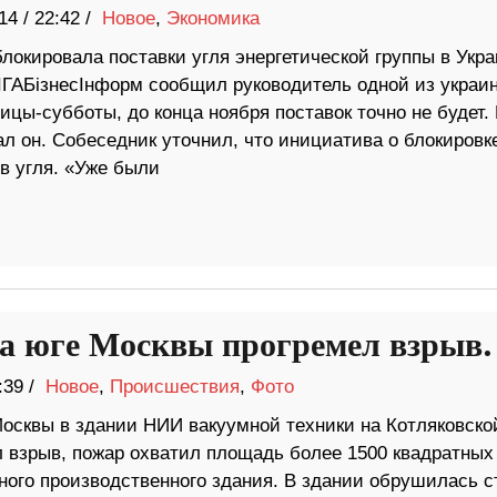
14
/
22:42 /
Новое
,
Экономика
локировала поставки угля энергетической группы в Укра
ІГАБізнесІнформ сообщил руководитель одной из украи
цы-субботы, до конца ноября поставок точно не будет. 
ал он. Собеседник уточнил, что инициатива о блокировк
в угля. «Уже были
на юге Москвы прогремел взрыв.
:39 /
Новое
,
Происшествия
,
Фото
Москвы в здании НИИ вакуумной техники на Котляковско
 взрыв, пожар охватил площадь более 1500 квадратных
ного производственного здания. В здании обрушилась с