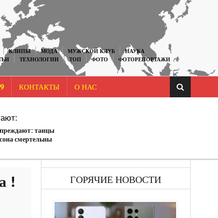
КЛИПЫ
МОДА
МУЖСКОЙ КЛУБ
НАУКА
ТЬИ
ТЕХНОЛОГИИ
ТОП
ФОТО
ФОТОРЕПОРТАЖИ
9
КОНТАКТЫ
О НАС
ают:
преждают: танцы
сона смертельны
а !
ГОРЯЧИЕ НОВОСТИ