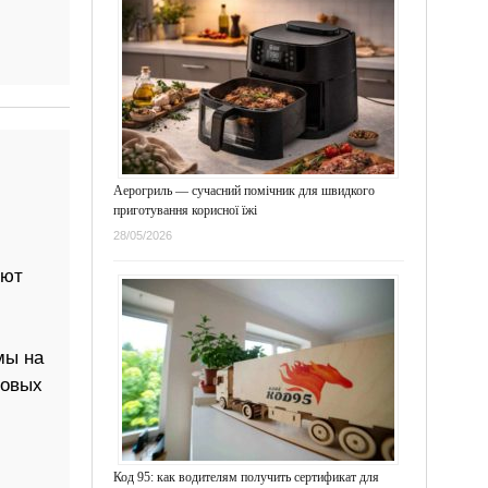
Аерогриль — сучасний помічник для швидкого
приготування корисної їжі
28/05/2026
еют
мы на
товых
Код 95: как водителям получить сертификат для