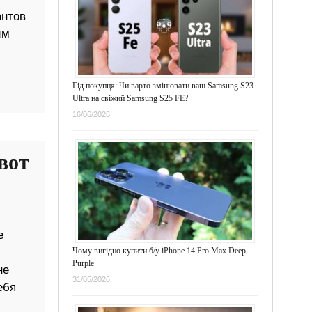
антов
им
Гід покупця: Чи варто змінювати ваш Samsung S23
Ultra на свіжий Samsung S25 FE?
16/06/2026
вот
е
Чому вигідно купити б/у iPhone 14 Pro Max Deep
Purple
не
31/05/2026
ебя