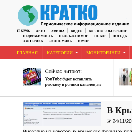
IT NEWS
АВТО
АФИША
ВИДЕО
ВОЕННОЕ ОБОЗРЕНИЕ
НЕДВИЖИМОСТЬ
НЕОБЪЯСНИМОЕ
НОВОЕ
ПОГОДА
ЭЗОТЕРИКА
ЭКОНОМИКА
ЮМОР
ГЛАВНАЯ
КАТЕГОРИИ
МОНИТОРИНГИ
Сейчас читают:
YouTube будет вставлять
рекламу в ролики каналов, не
являющихся частью
партнерской программы
В Кры
24/11/20
Внезапно на некоторых крымских форумах поя