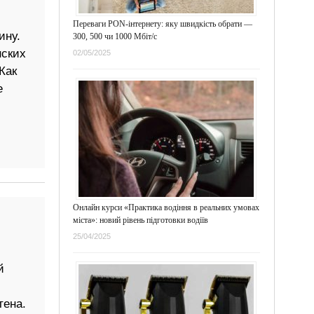
Переваги PON-інтернету: яку швидкість обрати —
ину.
300, 500 чи 1000 Мбіт/с
нских
02/05/2025
Как
е
Онлайн курси «Практика водіння в реальних умовах
міста»: новий рівень підготовки водіїв
25/04/2025
й
тена.