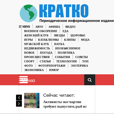
IT NEWS
АВТО
АФИША
ВИДЕО
ВОЕННОЕ ОБОЗРЕНИЕ
ЕДА
ЖЕНСКИЙ КЛУБ
ЗВЕЗДЫ
ЗДОРОВЬЕ
ИГРЫ
КАТАКЛИЗМЫ
КЛИПЫ
МОДА
МУЖСКОЙ КЛУБ
НАУКА
НЕДВИЖИМОСТЬ
НЕОБЪЯСНИМОЕ
НОВОЕ
ПОГОДА
ПОЛИТИКА
ПРОИСШЕСТВИЯ
СОБЫТИЯ
СОВЕТЫ
СПОРТ
СТАТЬИ
ТЕХНОЛОГИИ
ТОП
ФОТО
ФОТОРЕПОРТАЖИ
ЭЗОТЕРИКА
ЭКОНОМИКА
ЮМОР
Меню
Сейчас читают:
Активисты эко-партии
требуют выпустить рыб из
бассейна ТЦ Авиапарк