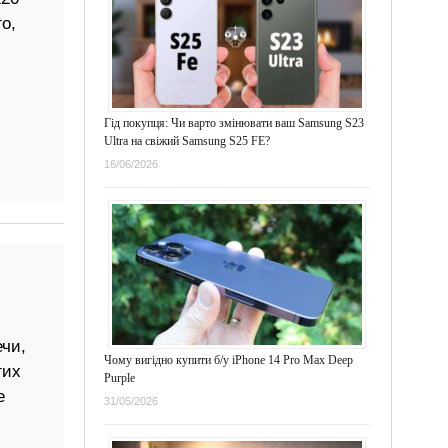
о,
Гід покупця: Чи варто змінювати ваш Samsung S23
Ultra на свіжий Samsung S25 FE?
16/06/2026
чи,
Чому вигідно купити б/у iPhone 14 Pro Max Deep
гих
Purple
е
31/05/2026