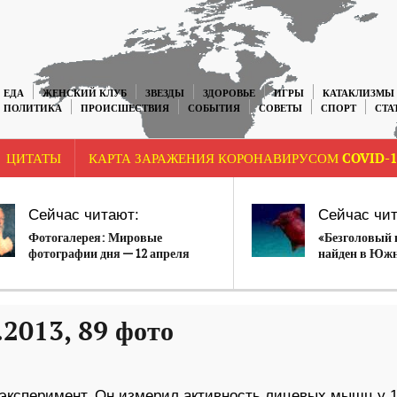
ЕДА
ЖЕНСКИЙ КЛУБ
ЗВЕЗДЫ
ЗДОРОВЬЕ
ИГРЫ
КАТАКЛИЗМЫ
ПОЛИТИКА
ПРОИСШЕСТВИЯ
СОБЫТИЯ
СОВЕТЫ
СПОРТ
СТА
ЦИТАТЫ
КАРТА ЗАРАЖЕНИЯ КОРОНАВИРУСОМ COVID-1
Сейчас читают:
Сейчас чит
Фотогалерея: Мировые
«Безголовый 
фотографии дня — 12 апреля
найден в Юж
2019 года.
.2013, 89 фото
эксперимент. Он измерил активность лицевых мышц у 