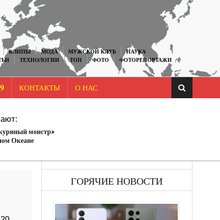
КЛИПЫ
МОДА
МУЖСКОЙ КЛУБ
НАУКА
ТЬИ
ТЕХНОЛОГИИ
ТОП
ФОТО
ФОТОРЕПОРТАЖИ
9
КОНТАКТЫ
О НАС
ают:
куриный монстр»
ном Океане
ГОРЯЧИЕ НОВОСТИ
120