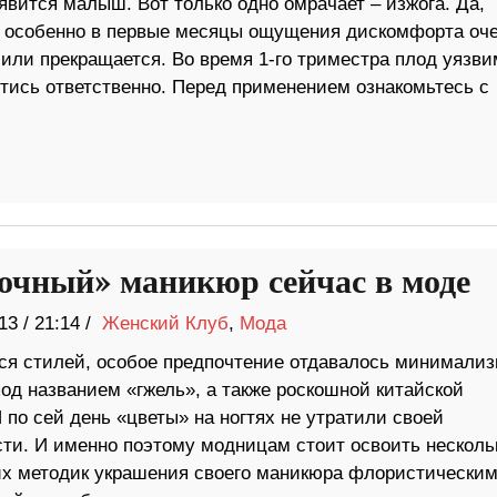
оявится малыш. Вот только одно омрачает – изжога. Да,
ь, особенно в первые месяцы ощущения дискомфорта оч
или прекращается. Во время 1-го триместра плод уязвим
тись ответственно. Перед применением ознакомьтесь с
очный» маникюр сейчас в моде
13
/
21:14 /
Женский Клуб
,
Мода
тся стилей, особое предпочтение отдавалось минимализ
од названием «гжель», а также роскошной китайской
 по сей день «цветы» на ногтях не утратили своей
сти. И именно поэтому модницам стоит освоить несколь
х методик украшения своего маникюра флористически