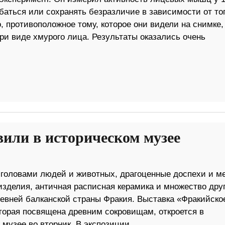
аться или сохранять безразличие в зависимости от тог
о, противоположное тому, которое они видели на снимке,
ри виде хмурого лица. Результаты оказались очень
или в историческом музее
головами людей и животных, драгоценные доспехи и ме
зделия, античная расписная керамика и множество дру
евней балканской страны Фракия. Выставка «Фракийско
торая посвящена древним сокровищам, откроется в
музее во вторник. В экспозиции