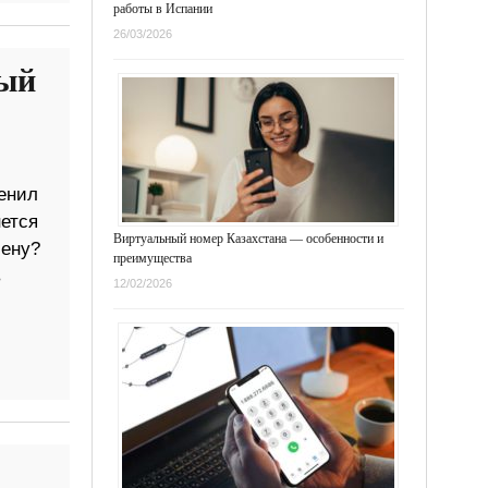
работы в Испании
26/03/2026
вый
менил
нется
Виртуальный номер Казахстана — особенности и
мену?
преимущества
в
12/02/2026