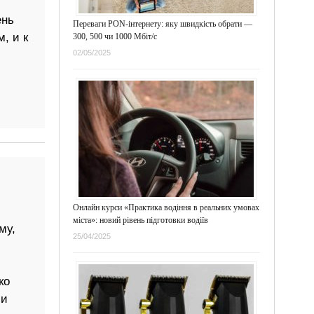
ень
Переваги PON-інтернету: яку швидкість обрати —
, и к
300, 500 чи 1000 Мбіт/с
02/05/2025
Онлайн курси «Практика водіння в реальних умовах
міста»: новий рівень підготовки водіїв
му,
25/04/2025
ко
ми