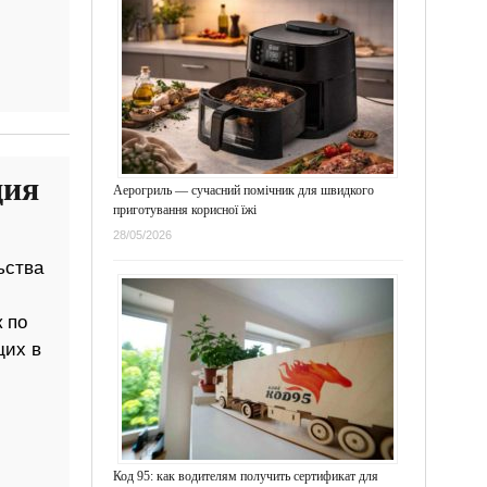
ция
Аерогриль — сучасний помічник для швидкого
приготування корисної їжі
28/05/2026
ьства
 по
щих в
Код 95: как водителям получить сертификат для