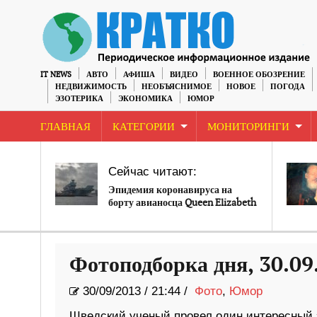
IT NEWS
АВТО
АФИША
ВИДЕО
ВОЕННОЕ ОБОЗРЕНИЕ
НЕДВИЖИМОСТЬ
НЕОБЪЯСНИМОЕ
НОВОЕ
ПОГОДА
ЭЗОТЕРИКА
ЭКОНОМИКА
ЮМОР
ГЛАВНАЯ
КАТЕГОРИИ
МОНИТОРИНГИ
Сейчас читают:
Эпидемия коронавируса на
борту авианосца Queen Elizabeth
Фотоподборка дня, 30.09
30/09/2013
/
21:44 /
Фото
,
Юмор
Шведский ученый провел один интересный 