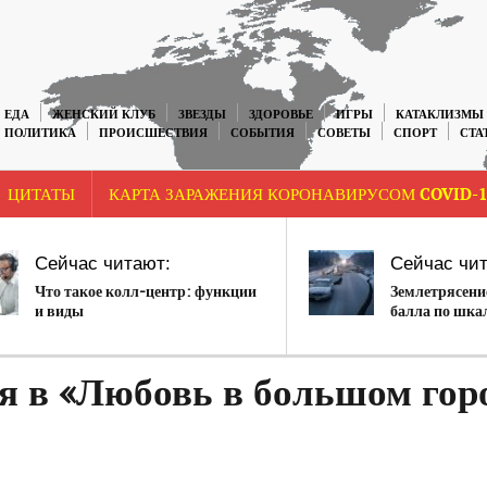
ЕДА
ЖЕНСКИЙ КЛУБ
ЗВЕЗДЫ
ЗДОРОВЬЕ
ИГРЫ
КАТАКЛИЗМЫ
ПОЛИТИКА
ПРОИСШЕСТВИЯ
СОБЫТИЯ
СОВЕТЫ
СПОРТ
СТА
ЦИТАТЫ
КАРТА ЗАРАЖЕНИЯ КОРОНАВИРУСОМ COVID-1
Сейчас читают:
Сейчас чит
Что такое колл-центр: функции
Землетрясение
и виды
балла по шка
поразило Аляс
цунами
я в «Любовь в большом гор