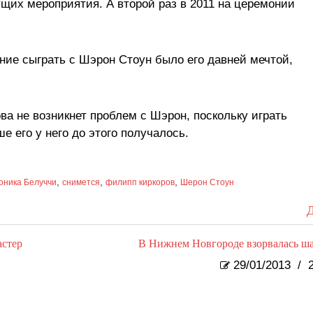
ущих мероприятия. А второй раз в 2011 на церемонии
ние сыграть с Шэрон Стоун было его давней мечтой,
.
ова не возникнет проблем с Шэрон, поскольку играть
 его у него до этого получалось.
,
,
,
оника Белуччи
снимется
филипп киркоров
Шерон Стоун
Д
астер
В Нижнем Новгороде взорвалась ш
29/01/2013
/
2