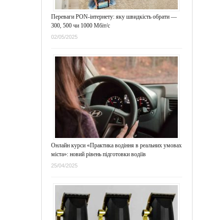
Переваги PON-інтернету: яку швидкість обрати —
300, 500 чи 1000 Мбіт/с
02/05/2025
Онлайн курси «Практика водіння в реальних умовах
міста»: новий рівень підготовки водіїв
25/04/2025