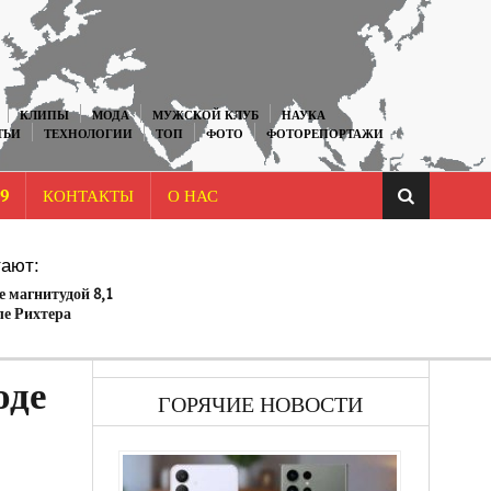
КЛИПЫ
МОДА
МУЖСКОЙ КЛУБ
НАУКА
ТЬИ
ТЕХНОЛОГИИ
ТОП
ФОТО
ФОТОРЕПОРТАЖИ
9
КОНТАКТЫ
О НАС
ают:
 магнитудой 8,1
ле Рихтера
ку, есть опасность
оде
ГОРЯЧИЕ НОВОСТИ