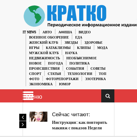
IT NEWS
АВТО
АФИША
ВИДЕО
ВОЕННОЕ ОБОЗРЕНИЕ
ЕДА
ЖЕНСКИЙ КЛУБ
ЗВЕЗДЫ
ЗДОРОВЬЕ
ИГРЫ
КАТАКЛИЗМЫ
КЛИПЫ
МОДА
МУЖСКОЙ КЛУБ
НАУКА
НЕДВИЖИМОСТЬ
НЕОБЪЯСНИМОЕ
НОВОЕ
ПОГОДА
ПОЛИТИКА
ПРОИСШЕСТВИЯ
СОБЫТИЯ
СОВЕТЫ
СПОРТ
СТАТЬИ
ТЕХНОЛОГИИ
ТОП
ФОТО
ФОТОРЕПОРТАЖИ
ЭЗОТЕРИКА
ЭКОНОМИКА
ЮМОР
Меню
Сейчас читают:
Инструкция: как повторить
макияж с показов Недели
моды в Нью-Йорке