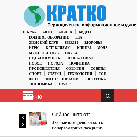
IT NEWS
АВТО
АФИША
ВИДЕО
ВОЕННОЕ ОБОЗРЕНИЕ
ЕДА
ЖЕНСКИЙ КЛУБ
ЗВЕЗДЫ
ЗДОРОВЬЕ
ИГРЫ
КАТАКЛИЗМЫ
КЛИПЫ
МОДА
МУЖСКОЙ КЛУБ
НАУКА
НЕДВИЖИМОСТЬ
НЕОБЪЯСНИМОЕ
НОВОЕ
ПОГОДА
ПОЛИТИКА
ПРОИСШЕСТВИЯ
СОБЫТИЯ
СОВЕТЫ
СПОРТ
СТАТЬИ
ТЕХНОЛОГИИ
ТОП
ФОТО
ФОТОРЕПОРТАЖИ
ЭЗОТЕРИКА
ЭКОНОМИКА
ЮМОР
Меню
Сейчас читают:
Ученые намерены создать
наноразмерные лазеры из
кремниевых наночастиц