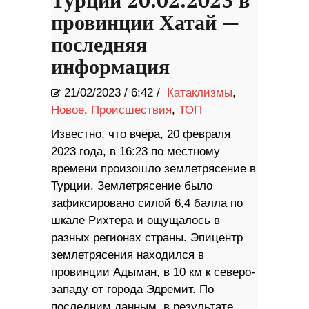
Турции 20.02.2023 в
провинции Хатай —
последняя
информация
21/02/2023
/
6:42 /
Катаклизмы
,
Новое
,
Происшествия
,
ТОП
Известно, что вчера, 20 февраля
2023 года, в 16:23 по местному
времени произошло землетрясение в
Турции. Землетрясение было
зафиксировано силой 6,4 балла по
шкале Рихтера и ощущалось в
разных регионах страны. Эпицентр
землетрясения находился в
провинции Адыман, в 10 км к северо-
западу от города Эдремит. По
последним данным, в результате