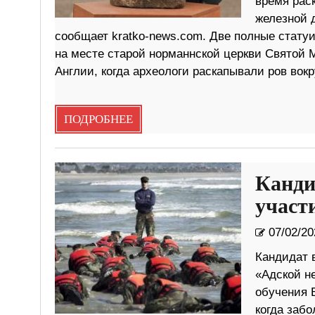
время рас
железной 
сообщает kratko-news.com. Две полные стату
на месте старой норманнской церкви Святой 
Англии, когда археологи раскапывали ров вокр
ПОДРОБНЕЕ
Канди
участ
07/02/20
Кандидат 
«Адской не
обучения 
когда забо