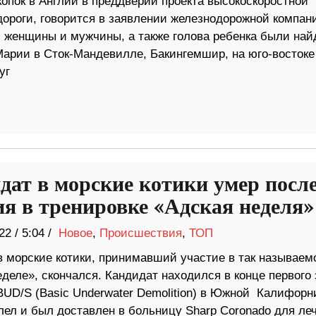
копок в Англии в преддверии проекта высокоскоростной
дороги, говорится в заявлении железнодорожной компан
и женщины и мужчины, а также голова ребенка были на
Марии в Сток-Мандевилле, Бакингемшир, на юго-востоке
уг
дат в морские котики умер посл
ия в тренировке «Адская неделя»
22
/
5:04 /
Новое
,
Происшествия
,
ТОП
в морские котики, принимавший участие в так называем
деле», скончался. Кандидат находился в конце первого 
BUD/S (Basic Underwater Demolition) в Южной Калифорн
лел и был доставлен в больницу Sharp Coronado для ле