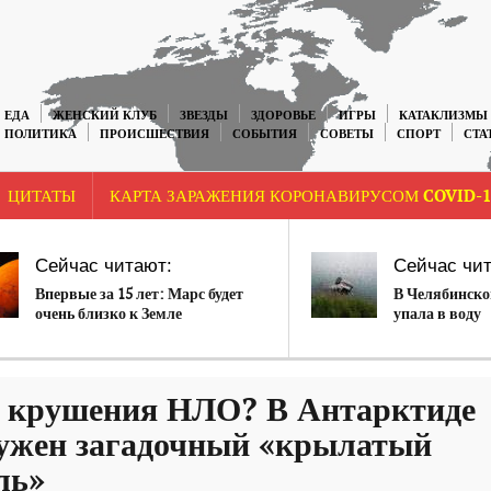
ЕДА
ЖЕНСКИЙ КЛУБ
ЗВЕЗДЫ
ЗДОРОВЬЕ
ИГРЫ
КАТАКЛИЗМЫ
ПОЛИТИКА
ПРОИСШЕСТВИЯ
СОБЫТИЯ
СОВЕТЫ
СПОРТ
СТА
ЦИТАТЫ
КАРТА ЗАРАЖЕНИЯ КОРОНАВИРУСОМ COVID-1
Сейчас читают:
Сейчас чит
Впервые за 15 лет: Марс будет
В Челябинско
очень близко к Земле
упала в воду
 крушения НЛО? В Антарктиде
ужен загадочный «крылатый
ль»