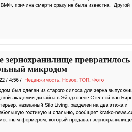
 ВМФ, причина смерти сразу не была известна. Другой
е зернохранилище превратилось
льный микродом
22
/
4:56 /
Недвижимость
,
Новое
,
ТОП
,
Фото
одом был сделан из старого силоса для зерна выпускни
ской академии дизайна в Эйндховене Стеллой ван Бирс
ерьер, названный Silo Living, разделен на два этажа и
ебольшую гостиную и спальню, сообщает kratko-news.c
ь с местным фермером, который продавал зернохранилище