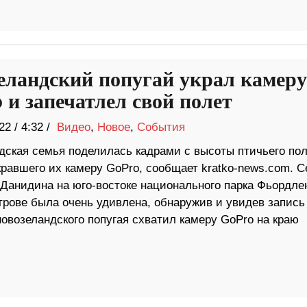
еландский попугай украл камеру
 и запечатлел свой полет
22
/
4:32 /
Видео
,
Новое
,
События
дская семья поделилась кадрами с высоты птичьего пол
кравшего их камеру GoPro, сообщает kratko-news.com. 
 Данидина на юго-востоке национального парка Фьордле
рове была очень удивлена, обнаружив и увидев запись
овозеландского попугая схватил камеру GoPro на краю