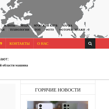
КЛИПЫ
МОДА
МУЖСКОЙ КЛУБ
НАУКА
ТЬИ
ТЕХНОЛОГИИ
ТОП
ФОТО
ФОТОРЕПОРТАЖИ
9
КОНТАКТЫ
О НАС
ают:
й области машина
ГОРЯЧИЕ НОВОСТИ