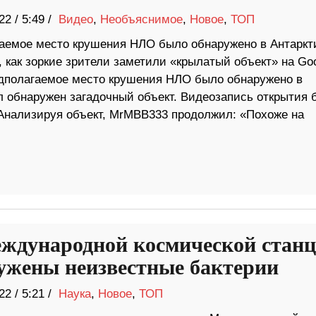
22
/
5:49 /
Видео
,
Необъяснимое
,
Новое
,
ТОП
аемое место крушения НЛО было обнаружено в Антаркт
, как зоркие зрители заметили «крылатый объект» на Go
дполагаемое место крушения НЛО было обнаружено в
ыл обнаружен загадочный объект. Видеозапись открытия 
нализируя объект, MrMBB333 продолжил: «Похоже на
ждународной космической стан
ужены неизвестные бактерии
22
/
5:21 /
Наука
,
Новое
,
ТОП