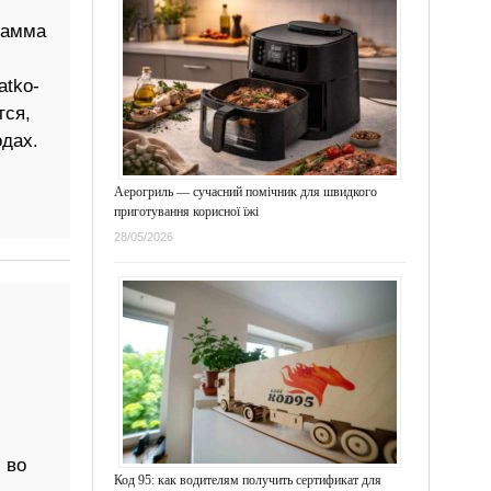
тамма
tko-
тся,
одах.
Аерогриль — сучасний помічник для швидкого
приготування корисної їжі
28/05/2026
 во
Код 95: как водителям получить сертификат для