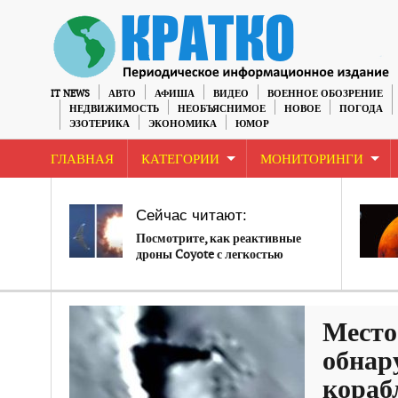
IT NEWS
АВТО
АФИША
ВИДЕО
ВОЕННОЕ ОБОЗРЕНИЕ
НЕДВИЖИМОСТЬ
НЕОБЪЯСНИМОЕ
НОВОЕ
ПОГОДА
ЭЗОТЕРИКА
ЭКОНОМИКА
ЮМОР
ГЛАВНАЯ
КАТЕГОРИИ
МОНИТОРИНГИ
Сейчас читают:
Посмотрите, как реактивные
дроны Coyote с легкостью
сбивают вражеские дроны
Место
обнар
кораб