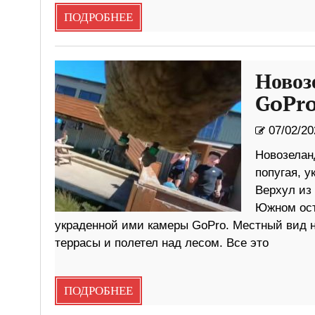
ПОДРОБНЕЕ
Новоз
GoPro
07/02/20
Новозелан
попугая, у
Верхул из
Южном ост
украденной ими камеры GoPro. Местный вид н
террасы и полетел над лесом. Все это
ПОДРОБНЕЕ