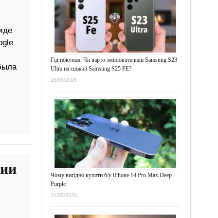
иде
ogle
Гід покупця: Чи варто змінювати ваш Samsung S23
была
Ultra на свіжий Samsung S25 FE?
16/06/2026
ции
Чому вигідно купити б/у iPhone 14 Pro Max Deep
Purple
31/05/2026