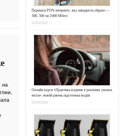
Переваги PON-інтернету: яку швидкість обрати —
300, 500 чи 1000 Мбіт/с
02/05/2025
е
 на
Онлайн курси «Практика водіння в реальних умовах
глии,
міста»: новий рівень підготовки водіїв
лала
25/04/2025
в