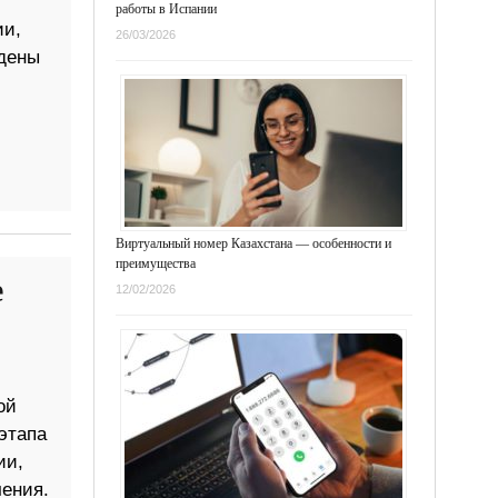
работы в Испании
ии,
26/03/2026
йдены
Виртуальный номер Казахстана — особенности и
преимущества
е
12/02/2026
ой
этапа
ии,
чения.