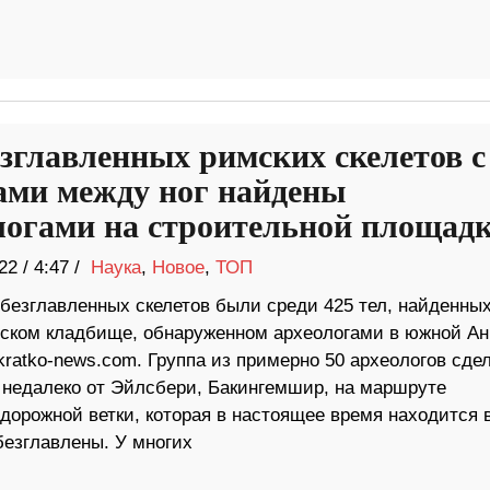
езглавленных римских скелетов с
ами между ног найдены
логами на строительной площадк
22
/
4:47 /
Наука
,
Новое
,
ТОП
обезглавленных скелетов были среди 425 тел, найденных
ском кладбище, обнаруженном археологами в южной Ан
ratko-news.com. Группа из примерно 50 археологов сде
, недалеко от Эйлсбери, Бакингемшир, на маршруте
орожной ветки, которая в настоящее время находится 
безглавлены. У многих