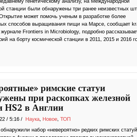
недавнему генетическому анализу, на Международной
ой станции были обнаружены три ранее неизвестных ш
 Открытие может помочь ученым в разработке более
ых способов выращивания пищи на Марсе, сообщает kra
урнале Frontiers in Microbiology, подробно рассказывае
ий на борту космической станции в 2011, 2015 и 2016 г
роятные» римские статуи
ужены при раскопках железной
и HS2 в Англии
22
/
5:16 /
Наука
,
Новое
,
ТОП
 обнаружили набор «невероятно» редких римских статуй