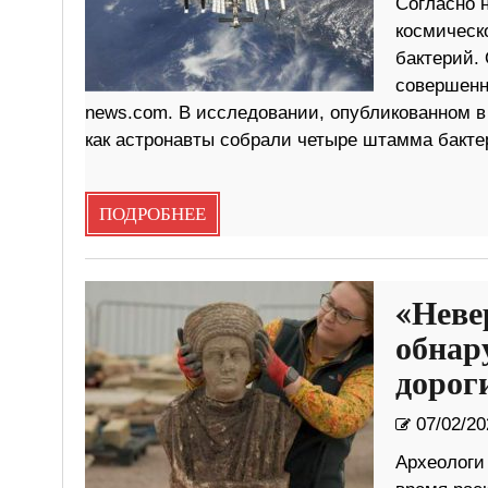
Согласно 
космическ
бактерий.
совершенн
news.com. В исследовании, опубликованном в ж
как астронавты собрали четыре штамма бактер
ПОДРОБНЕЕ
«Неве
обнар
дорог
07/02/20
Археологи