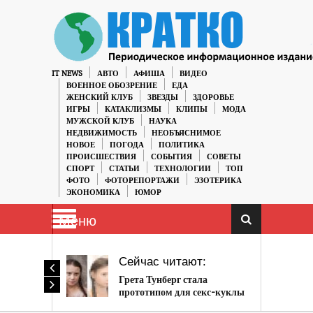
IT NEWS
АВТО
АФИША
ВИДЕО
ВОЕННОЕ ОБОЗРЕНИЕ
ЕДА
ЖЕНСКИЙ КЛУБ
ЗВЕЗДЫ
ЗДОРОВЬЕ
ИГРЫ
КАТАКЛИЗМЫ
КЛИПЫ
МОДА
МУЖСКОЙ КЛУБ
НАУКА
НЕДВИЖИМОСТЬ
НЕОБЪЯСНИМОЕ
НОВОЕ
ПОГОДА
ПОЛИТИКА
ПРОИСШЕСТВИЯ
СОБЫТИЯ
СОВЕТЫ
СПОРТ
СТАТЬИ
ТЕХНОЛОГИИ
ТОП
ФОТО
ФОТОРЕПОРТАЖИ
ЭЗОТЕРИКА
ЭКОНОМИКА
ЮМОР
Меню
Сейчас читают:
Грета Тунберг стала
прототипом для секс-куклы