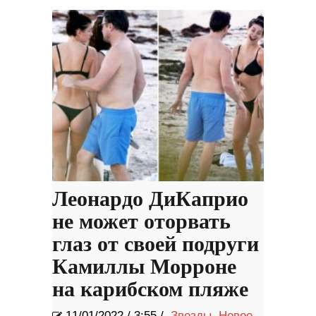
Леонардо ДиКаприо
не может оторвать
глаз от своей подруги
Камиллы Морроне
на карибском пляже
11/01/2022
/
3:55 /
Звезды
,
Новое
,