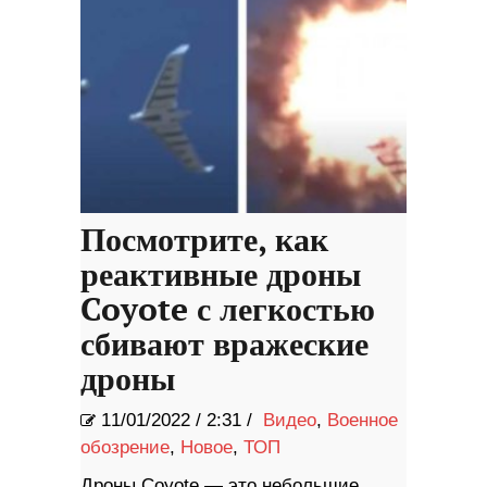
Посмотрите, как
реактивные дроны
Coyote с легкостью
сбивают вражеские
дроны
11/01/2022
/
2:31 /
Видео
,
Военное
обозрение
,
Новое
,
ТОП
Дроны Coyote — это небольшие