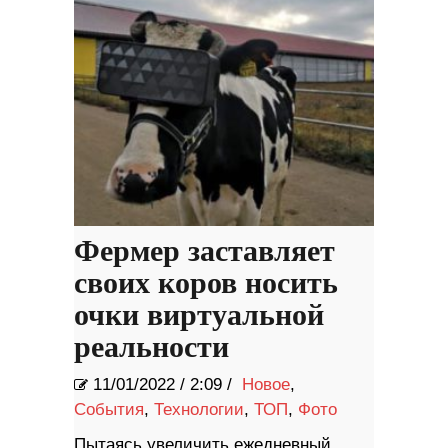
Фермер заставляет
своих коров носить
очки виртуальной
реальности
11/01/2022
/
2:09 /
Новое
,
События
,
Технологии
,
ТОП
,
Фото
Пытаясь увеличить ежедневный