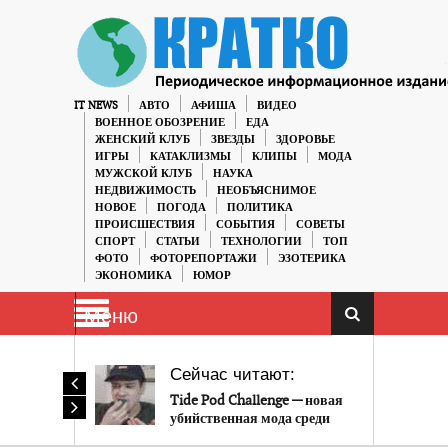
IT NEWS
АВТО
АФИША
ВИДЕО
ВОЕННОЕ ОБОЗРЕНИЕ
ЕДА
ЖЕНСКИЙ КЛУБ
ЗВЕЗДЫ
ЗДОРОВЬЕ
ИГРЫ
КАТАКЛИЗМЫ
КЛИПЫ
МОДА
МУЖСКОЙ КЛУБ
НАУКА
НЕДВИЖИМОСТЬ
НЕОБЪЯСНИМОЕ
НОВОЕ
ПОГОДА
ПОЛИТИКА
ПРОИСШЕСТВИЯ
СОБЫТИЯ
СОВЕТЫ
СПОРТ
СТАТЬИ
ТЕХНОЛОГИИ
ТОП
ФОТО
ФОТОРЕПОРТАЖИ
ЭЗОТЕРИКА
ЭКОНОМИКА
ЮМОР
Меню
Сейчас читают:
Tide Pod Challenge — новая
убийственная мода среди
молодежи