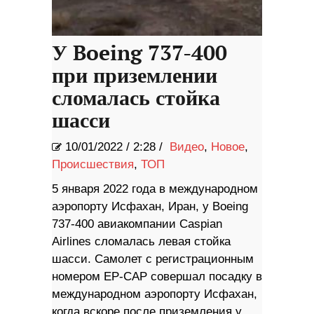
У Boeing 737-400
при приземлении
сломалась стойка
шасси
10/01/2022
/
2:28 /
Видео
,
Новое
,
Происшествия
,
ТОП
5 января 2022 года в международном
аэропорту Исфахан, Иран, у Boeing
737-400 авиакомпании Caspian
Airlines сломалась левая стойка
шасси. Самолет с регистрационным
номером EP-CAP совершал посадку в
международном аэропорту Исфахан,
когда вскоре после приземления у