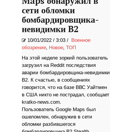
Maps обнаружил в
сети обломки
бомбардировщика-
невидимки B2
10/01/2022
/
3:03 /
Военное
обозрение
,
Новое
,
ТОП
На этой неделе зоркий пользователь
загрузил на Reddit последствия
аварии бомбардировщика-невидимки
B2. К счастью, в сообщениях
говорится, что на базе ВВС Уайтмен
в США никто не пострадал, сообщает
kratko-news.com.
Пользователь Google Maps был
ошеломлен, обнаружив в сети
обломки разбившегося
бомбардировщика B2 Stealth.