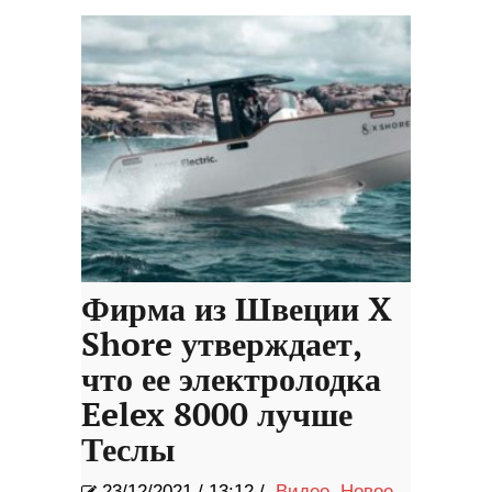
Фирма из Швеции X
Shore утверждает,
что ее электролодка
Eelex 8000 лучше
Теслы
23/12/2021
/
13:12 /
Видео
,
Новое
,