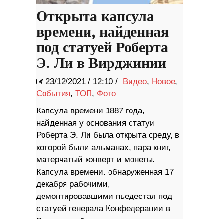
Открыта капсула
времени, найденная
под статуей Роберта
Э. Ли в Вирджинии
23/12/2021
/
12:10 /
Видео
,
Новое
,
События
,
ТОП
,
Фото
Капсула времени 1887 года,
найденная у основания статуи
Роберта Э. Ли была открыта среду, в
которой были альманах, пара книг,
матерчатый конверт и монеты.
Капсула времени, обнаруженная 17
декабря рабочими,
демонтировавшими пьедестал под
статуей генерала Конфедерации в