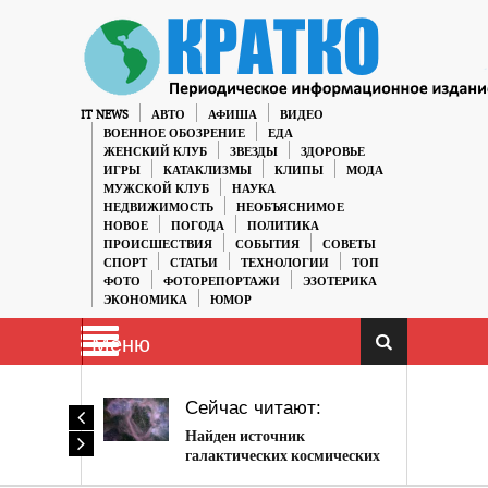
IT NEWS
АВТО
АФИША
ВИДЕО
ВОЕННОЕ ОБОЗРЕНИЕ
ЕДА
ЖЕНСКИЙ КЛУБ
ЗВЕЗДЫ
ЗДОРОВЬЕ
ИГРЫ
КАТАКЛИЗМЫ
КЛИПЫ
МОДА
МУЖСКОЙ КЛУБ
НАУКА
НЕДВИЖИМОСТЬ
НЕОБЪЯСНИМОЕ
НОВОЕ
ПОГОДА
ПОЛИТИКА
ПРОИСШЕСТВИЯ
СОБЫТИЯ
СОВЕТЫ
СПОРТ
СТАТЬИ
ТЕХНОЛОГИИ
ТОП
ФОТО
ФОТОРЕПОРТАЖИ
ЭЗОТЕРИКА
ЭКОНОМИКА
ЮМОР
Меню
Сейчас читают:
Найден источник
галактических космических
лучей