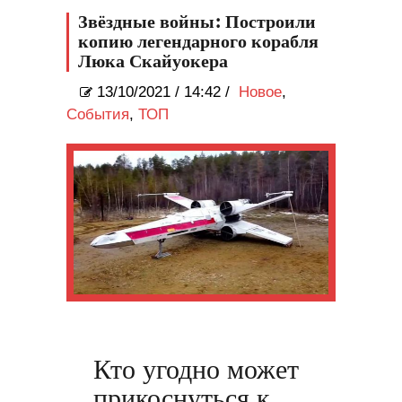
промысел
Звёздные войны: Построили
копию легендарного корабля
Люка Скайуокера
13/10/2021
/
14:42 /
Новое
,
События
,
ТОП
Кто угодно может
прикоснуться к