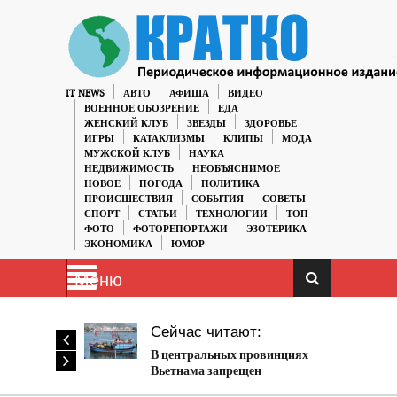
IT NEWS
АВТО
АФИША
ВИДЕО
ВОЕННОЕ ОБОЗРЕНИЕ
ЕДА
ЖЕНСКИЙ КЛУБ
ЗВЕЗДЫ
ЗДОРОВЬЕ
ИГРЫ
КАТАКЛИЗМЫ
КЛИПЫ
МОДА
МУЖСКОЙ КЛУБ
НАУКА
НЕДВИЖИМОСТЬ
НЕОБЪЯСНИМОЕ
НОВОЕ
ПОГОДА
ПОЛИТИКА
ПРОИСШЕСТВИЯ
СОБЫТИЯ
СОВЕТЫ
СПОРТ
СТАТЬИ
ТЕХНОЛОГИИ
ТОП
ФОТО
ФОТОРЕПОРТАЖИ
ЭЗОТЕРИКА
ЭКОНОМИКА
ЮМОР
Меню
Сейчас читают:
В центральных провинциях
Вьетнама запрещен
глубоководный рыбный