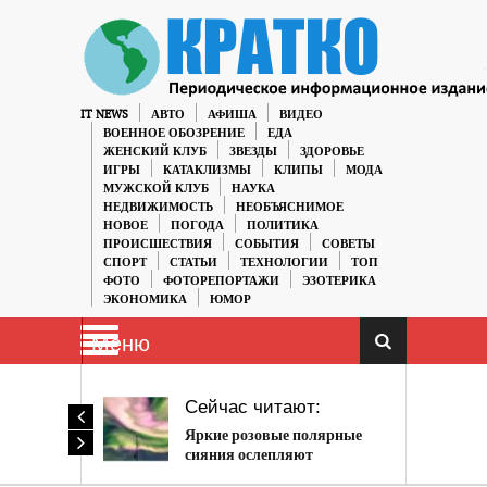
IT NEWS
АВТО
АФИША
ВИДЕО
ВОЕННОЕ ОБОЗРЕНИЕ
ЕДА
ЖЕНСКИЙ КЛУБ
ЗВЕЗДЫ
ЗДОРОВЬЕ
ИГРЫ
КАТАКЛИЗМЫ
КЛИПЫ
МОДА
МУЖСКОЙ КЛУБ
НАУКА
НЕДВИЖИМОСТЬ
НЕОБЪЯСНИМОЕ
НОВОЕ
ПОГОДА
ПОЛИТИКА
ПРОИСШЕСТВИЯ
СОБЫТИЯ
СОВЕТЫ
СПОРТ
СТАТЬИ
ТЕХНОЛОГИИ
ТОП
ФОТО
ФОТОРЕПОРТАЖИ
ЭЗОТЕРИКА
ЭКОНОМИКА
ЮМОР
Меню
Сейчас читают:
Яркие розовые полярные
сияния ослепляют
Полярный круг во время