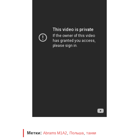
Метки:
,
,
Abrams M1A2
Польша
танки