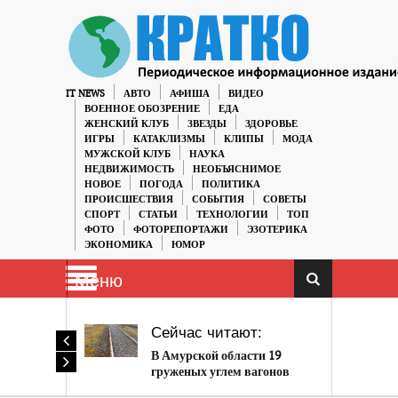
IT NEWS
АВТО
АФИША
ВИДЕО
ВОЕННОЕ ОБОЗРЕНИЕ
ЕДА
ЖЕНСКИЙ КЛУБ
ЗВЕЗДЫ
ЗДОРОВЬЕ
ИГРЫ
КАТАКЛИЗМЫ
КЛИПЫ
МОДА
МУЖСКОЙ КЛУБ
НАУКА
НЕДВИЖИМОСТЬ
НЕОБЪЯСНИМОЕ
НОВОЕ
ПОГОДА
ПОЛИТИКА
ПРОИСШЕСТВИЯ
СОБЫТИЯ
СОВЕТЫ
СПОРТ
СТАТЬИ
ТЕХНОЛОГИИ
ТОП
ФОТО
ФОТОРЕПОРТАЖИ
ЭЗОТЕРИКА
ЭКОНОМИКА
ЮМОР
Меню
Сейчас читают:
В Амурской области 19
груженых углем вагонов
сошли с рельсов