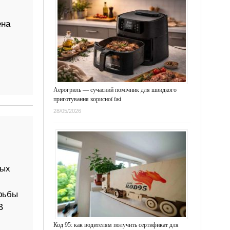
ена
Аерогриль — сучасний помічник для швидкого
приготування корисної їжі
28/05/2026
ных
рьбы
В
Код 95: как водителям получить сертификат для