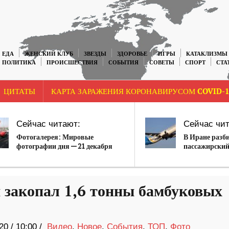
ЕДА
ЖЕНСКИЙ КЛУБ
ЗВЕЗДЫ
ЗДОРОВЬЕ
ИГРЫ
КАТАКЛИЗМЫ
ПОЛИТИКА
ПРОИСШЕСТВИЯ
СОБЫТИЯ
СОВЕТЫ
СПОРТ
СТА
ЦИТАТЫ
КАРТА ЗАРАЖЕНИЯ КОРОНАВИРУСОМ COVID-1
Сейчас читают:
Сейчас чит
Фотогалерея: Мировые
В Иране разб
фотографии дня — 21 декабря
пассажирский
2019 года
 закопал 1,6 тонны бамбуковых
20
/
10:00 /
Видео
,
Новое
,
События
,
ТОП
,
Фото