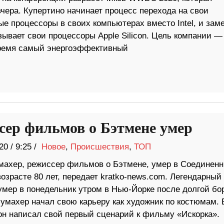
чера. Купертино начинает процесс перехода на свои
е процессоры в своих компьютерах вместо Intel, и зам
зывает свои процессоры Apple Silicon. Цель компании —
время самый энергоэффективный
сер фильмов о Бэтмене умер
20
/
9:25 /
Новое
,
Происшествия
,
ТОП
ахер, режиссер фильмов о Бэтмене, умер в Соединен
озрасте 80 лет, передает kratko-news.com. Легендарный
умер в понедельник утром в Нью-Йорке после долгой бо
Шумахер начал свою карьеру как художник по костюмам. 
 он написал свой первый сценарий к фильму «Искорка».