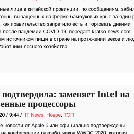
ые лица в китайской провинции, по сообщениям, заби
 тонны выращенных на ферме бамбуковых крыс за один р
, как правительство запретило есть и торговать дикими
 после пандемии COVID-19, передает kratko-news.com.
м источником пищи в стране на протяжении веков и лю
Работники лесного хозяйства
 подтвердила: заменяет Intel на
венные процессоры
20
/
9:44 /
IT News
,
Новое
,
ТОП
 новости от Apple были официально подтверждены
 на конференции разработчиков WWDC 2020, которая