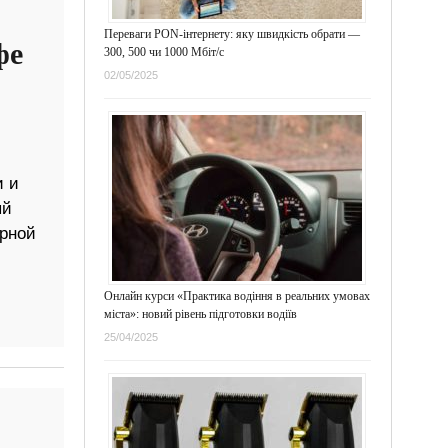
Переваги PON-інтернету: яку швидкість обрати —
фе
300, 500 чи 1000 Мбіт/с
02/05/2025
и и
ый
ерной
Онлайн курси «Практика водіння в реальних умовах
міста»: новий рівень підготовки водіїв
25/04/2025