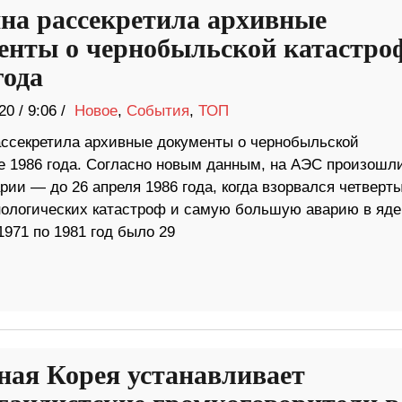
на рассекретила архивные
енты о чернобыльской катастро
года
20
/
9:06 /
Новое
,
События
,
ТОП
ассекретила архивные документы о чернобыльской
е 1986 года. Согласно новым данным, на АЭС произошл
рии — до 26 апреля 1986 года, когда взорвался четверт
нологических катастроф и самую большую аварию в яд
1971 по 1981 год было 29
ная Корея устанавливает