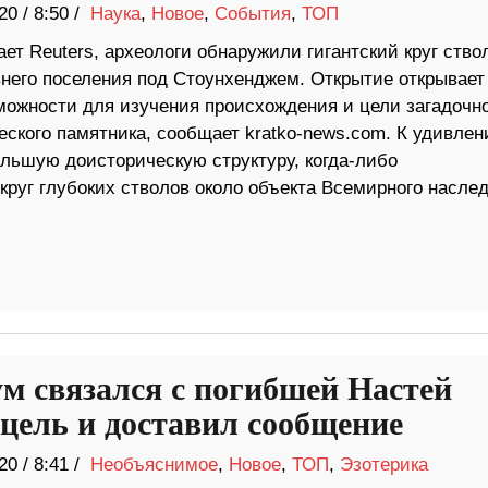
20
/
8:50 /
Наука
,
Новое
,
События
,
ТОП
ет Reuters, археологи обнаружили гигантский круг ство
внего поселения под Стоунхенджем. Открытие открывает
можности для изучения происхождения и цели загадочн
еского памятника, сообщает kratko-news.com. К удивле
ольшую доисторическую структуру, когда-либо
руг глубоких стволов около объекта Всемирного насле
м связался с погибшей Настей
цель и доставил сообщение
20
/
8:41 /
Необъяснимое
,
Новое
,
ТОП
,
Эзотерика