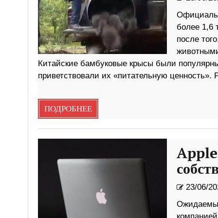
Официальн
более 1,6
после того
животными
Китайские бамбуковые крысы были популярны
приветствовали их «питательную ценность». 
ПОДРОБНЕЕ
Apple
собст
23/06/20
Ожидаемые
компанией