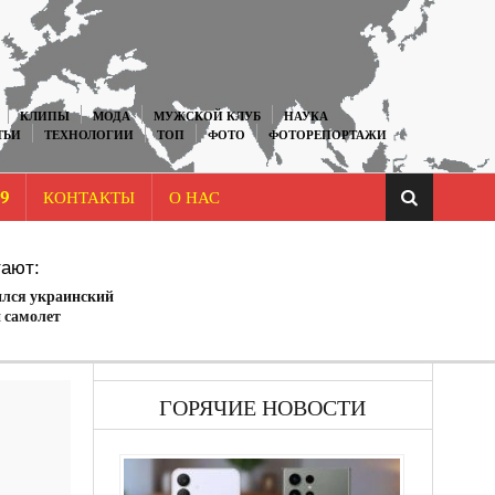
КЛИПЫ
МОДА
МУЖСКОЙ КЛУБ
НАУКА
ТЬИ
ТЕХНОЛОГИИ
ТОП
ФОТО
ФОТОРЕПОРТАЖИ
9
КОНТАКТЫ
О НАС
ают:
ился украинский
 самолет
ГОРЯЧИЕ НОВОСТИ