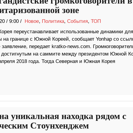
гандистские громкоговорители в
итаризованной зоне
20
/
9:00 /
Новое
,
Политика
,
События
,
ТОП
Корея переустанавливает использованные динамики дл
ы на границе с Южной Кореей, сообщает Yonhap со ссыл
 заявление, передает kratko-news.com. Громкоговорител
, достигнутым на саммите между президентом Южной К
преля 2018 года. Тогда Северная и Южная Корея
на уникальная находка рядом с
ческим Стоунхенджем