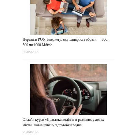
Переваги PON-інтернету: яку швидкість обрати — 300,
500 чи 1000 Мбіт/с
02/05/2025
Онлайн курси «Практика водіння в реальних умовах
міста»: новий рівень підготовки водіїв
25/04/2025