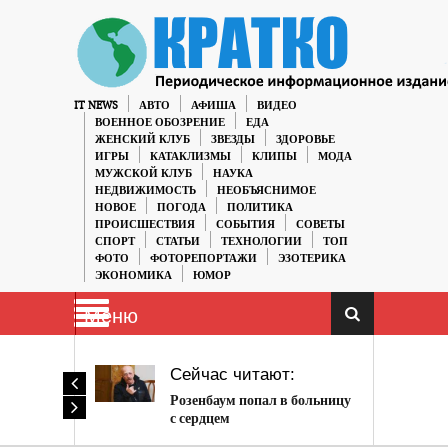
IT NEWS
АВТО
АФИША
ВИДЕО
ВОЕННОЕ ОБОЗРЕНИЕ
ЕДА
ЖЕНСКИЙ КЛУБ
ЗВЕЗДЫ
ЗДОРОВЬЕ
ИГРЫ
КАТАКЛИЗМЫ
КЛИПЫ
МОДА
МУЖСКОЙ КЛУБ
НАУКА
НЕДВИЖИМОСТЬ
НЕОБЪЯСНИМОЕ
НОВОЕ
ПОГОДА
ПОЛИТИКА
ПРОИСШЕСТВИЯ
СОБЫТИЯ
СОВЕТЫ
СПОРТ
СТАТЬИ
ТЕХНОЛОГИИ
ТОП
ФОТО
ФОТОРЕПОРТАЖИ
ЭЗОТЕРИКА
ЭКОНОМИКА
ЮМОР
Меню
Сейчас читают:
Розенбаум попал в больницу
с сердцем