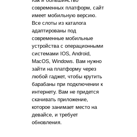
Как и большинство
современных платформ, сайт
имеет мобильную версию.
Все слоты из каталога
адаптированы под
современные мобильные
устройства с операционными
системами IOS, Android,
MacOS, Windows. Вам нужно
зайти на платформу через
любой гаджет, чтобы крутить
барабаны при подключении к
интернету. Вам не придется
скачивать приложение,
которое занимает место на
девайсе, и требует
обновления.