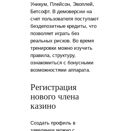
Уникум, Плейсон, Эвоплей,
Бетсофт. В демоверсии на
счет пользователя поступают
бездепозитные кредиты, что
позволяет играть без
реальных рисков. Во время
тренировки можно изучить
правила, структуру,
ознакомиться с бонусными
возможностями аппарата.
Регистрация
нового члена
казино
Создать профиль в
заведении можно с