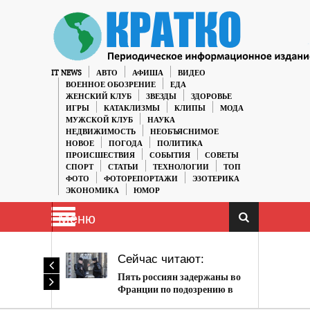
IT NEWS
АВТО
АФИША
ВИДЕО
ВОЕННОЕ ОБОЗРЕНИЕ
ЕДА
ЖЕНСКИЙ КЛУБ
ЗВЕЗДЫ
ЗДОРОВЬЕ
ИГРЫ
КАТАКЛИЗМЫ
КЛИПЫ
МОДА
МУЖСКОЙ КЛУБ
НАУКА
НЕДВИЖИМОСТЬ
НЕОБЪЯСНИМОЕ
НОВОЕ
ПОГОДА
ПОЛИТИКА
ПРОИСШЕСТВИЯ
СОБЫТИЯ
СОВЕТЫ
СПОРТ
СТАТЬИ
ТЕХНОЛОГИИ
ТОП
ФОТО
ФОТОРЕПОРТАЖИ
ЭЗОТЕРИКА
ЭКОНОМИКА
ЮМОР
Меню
Сейчас читают:
Пять россиян задержаны во
Франции по подозрению в
подготовке теракта