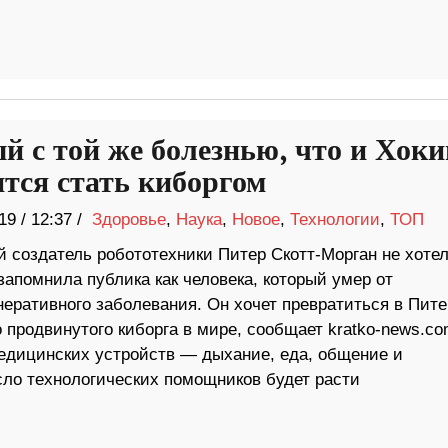
й с той же болезнью, что и Хоки
ится стать киборгом
19
/
12:37 /
Здоровье
,
Наука
,
Новое
,
Технологии
,
ТОП
й создатель робототехники Питер Скотт-Морган не хотел
запомнила публика как человека, который умер от
неративного заболевания. Он хочет превратиться в Пите
о продвинутого киборга в мире, сообщает kratko-news.co
едицинских устройств — дыхание, еда, общение и
ло технологических помощников будет расти