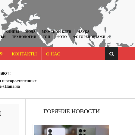
КЛИПЫ
МОДА
МУЖСКОЙ КЛУБ
НАУКА
ТЬИ
ТЕХНОЛОГИИ
ТОП
ФОТО
ФОТОРЕПОРТАЖИ
9
КОНТАКТЫ
О НАС
ают:
и и второстепенные
е «Папа на
н
ГОРЯЧИЕ НОВОСТИ