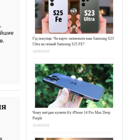
,
ейшие
Гід покупця: Чи варто змінювати ваш Samsung S23
в.
Ultra на свіжий Samsung S25 FE?
16/06/2026
ня
Чому вигідно купити б/у iPhone 14 Pro Max Deep
Purple
31/05/2026
в