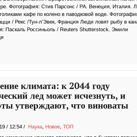
ре. Фотография: Стив Парсонс / PA. Венеция, Италия. 
толиками кафе по колено в паводковой воде. Фотографи
цци / Рекс /Тун-л’Эвек, Франция Люди ловят рыбу в кан
: Паскаль Россиньоль / Reuters Shutterstock. Эмили
ди
ение климата: к 2044 году
ческий лед может исчезнуть, и
рты утверждают, что виноваты
19
/
12:54 /
Наука
,
Новое
,
ТОП