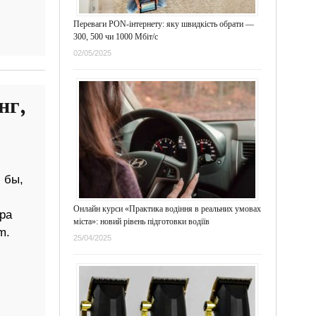
Переваги PON-інтернету: яку швидкість обрати —
300, 500 чи 1000 Мбіт/с
02/05/2025
нг,
 бы,
Онлайн курси «Практика водіння в реальних умовах
ра
міста»: новий рівень підготовки водіїв
m.
25/04/2025