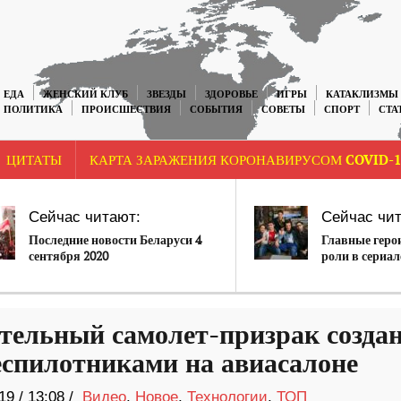
ЕДА
ЖЕНСКИЙ КЛУБ
ЗВЕЗДЫ
ЗДОРОВЬЕ
ИГРЫ
КАТАКЛИЗМЫ
ПОЛИТИКА
ПРОИСШЕСТВИЯ
СОБЫТИЯ
СОВЕТЫ
СПОРТ
СТА
ЦИТАТЫ
КАРТА ЗАРАЖЕНИЯ КОРОНАВИРУСОМ COVID-1
Сейчас читают:
Сейчас чит
Последние новости Беларуси 4
Главные геро
сентября 2020
роли в сериал
вырост»
тельный самолет-призрак созда
еспилотниками на авиасалоне
19
/
13:08 /
Видео
,
Новое
,
Технологии
,
ТОП