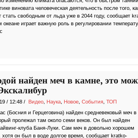
по изменению климата опасаются, что в быстром таяни
тике виновата человеческая деятельность после того, ка
 стать свободным от льда уже в 2044 году, сообщает kra
 океане играет важную роль в регулировании температ
с
одой найден меч в камне, это мож
Экскалибур
19
/
12:48 /
Видео
,
Наука
,
Новое
,
События
,
ТОП
ас (Босния и Герцеговина) найден средневековый меч в
торый пролежал там около семи веков. Он был найден
айвинг-клуба Баня-Луки. Сам меч в довольно хорошем
 хотя он был в воде долгое время, сообщает kratko-