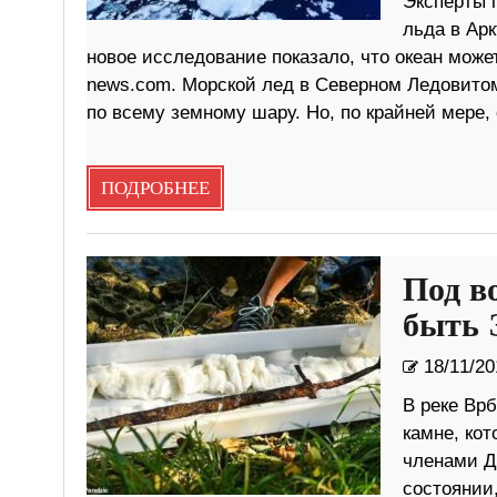
Эксперты 
льда в Арк
новое исследование показало, что океан может
news.com. Морской лед в Северном Ледовитом
по всему земному шару. Но, по крайней мере, 
ПОДРОБНЕЕ
Под в
быть 
18/11/20
В реке Врб
камне, ко
членами Д
состоянии,