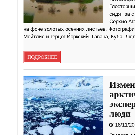
Глостерши
сидят за с
Серхио Ага
на фоне золотых осенних листьев. Фотография
Мейтлис и герцог Йоркский. Гавана, Куба. Лю
ПОДРОБНЕЕ
Измен
аркти
экспе
люди
18/11/20