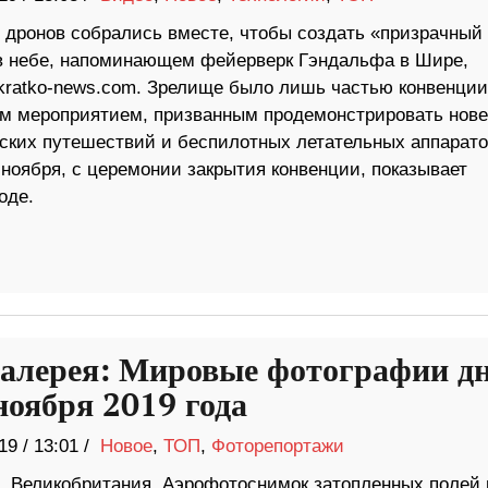
 дронов собрались вместе, чтобы создать «призрачный
в небе, напоминающем фейерверк Гэндальфа в Шире,
kratko-news.com. Зрелище было лишь частью конвенции
м мероприятием, призванным продемонстрировать нов
еских путешествий и беспилотных летательных аппарато
 ноября, с церемонии закрытия конвенции, показывает
оде.
алерея: Мировые фотографии д
ноября 2019 года
19
/
13:01 /
Новое
,
ТОП
,
Фоторепортажи
, Великобритания. Аэрофотоснимок затопленных полей 