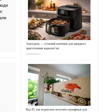
Люди
я:
але
Аерогриль — сучасний помічник для швидкого
приготування корисної їжі
28/05/2026
Код 95: как водителям получить сертификат для