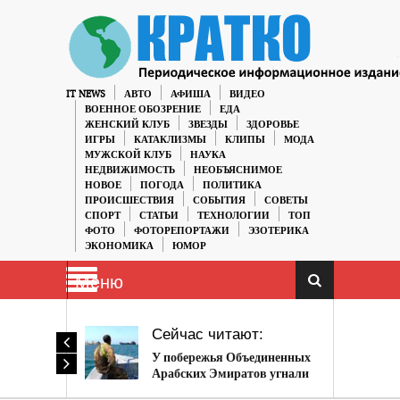
IT NEWS
АВТО
АФИША
ВИДЕО
ВОЕННОЕ ОБОЗРЕНИЕ
ЕДА
ЖЕНСКИЙ КЛУБ
ЗВЕЗДЫ
ЗДОРОВЬЕ
ИГРЫ
КАТАКЛИЗМЫ
КЛИПЫ
МОДА
МУЖСКОЙ КЛУБ
НАУКА
НЕДВИЖИМОСТЬ
НЕОБЪЯСНИМОЕ
НОВОЕ
ПОГОДА
ПОЛИТИКА
ПРОИСШЕСТВИЯ
СОБЫТИЯ
СОВЕТЫ
СПОРТ
СТАТЬИ
ТЕХНОЛОГИИ
ТОП
ФОТО
ФОТОРЕПОРТАЖИ
ЭЗОТЕРИКА
ЭКОНОМИКА
ЮМОР
Меню
Сейчас читают:
У побережья Объединенных
Арабских Эмиратов угнали
танкер