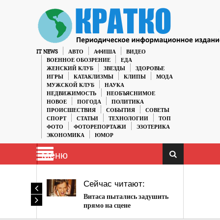
IT NEWS
АВТО
АФИША
ВИДЕО
ВОЕННОЕ ОБОЗРЕНИЕ
ЕДА
ЖЕНСКИЙ КЛУБ
ЗВЕЗДЫ
ЗДОРОВЬЕ
ИГРЫ
КАТАКЛИЗМЫ
КЛИПЫ
МОДА
МУЖСКОЙ КЛУБ
НАУКА
НЕДВИЖИМОСТЬ
НЕОБЪЯСНИМОЕ
НОВОЕ
ПОГОДА
ПОЛИТИКА
ПРОИСШЕСТВИЯ
СОБЫТИЯ
СОВЕТЫ
СПОРТ
СТАТЬИ
ТЕХНОЛОГИИ
ТОП
ФОТО
ФОТОРЕПОРТАЖИ
ЭЗОТЕРИКА
ЭКОНОМИКА
ЮМОР
Меню
Сейчас читают:
Витаса пытались задушить
прямо на сцене