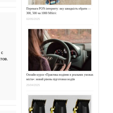
Переваги PON-інтернету: яку швидкість обрати —
300, 500 чи 1000 Мбіт/с
02/05/2025
 с
тов.
Онлайн курси «Практика водіння в реальних умовах
міста»: новий рівень підготовки водіїв
25/04/2025