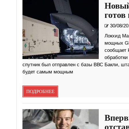
Новый
готов 
30/08/20
Локхид Ма
мощных GP
сообщает 
обработки 
спутник был отправлен с базы ВВС Бакли, шта
будет самым мощным
ПОДРОБНЕЕ
Вперв
отста