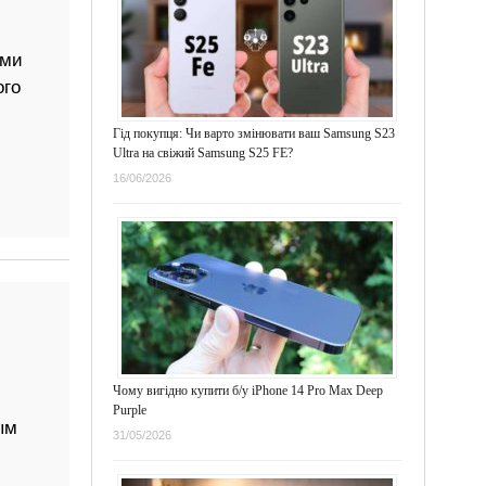
ами
ого
Гід покупця: Чи варто змінювати ваш Samsung S23
Ultra на свіжий Samsung S25 FE?
16/06/2026
Чому вигідно купити б/у iPhone 14 Pro Max Deep
Purple
ым
31/05/2026
,