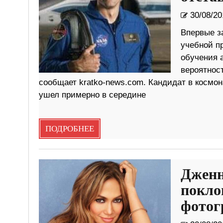
30/08/20
Впервые за
учебной п
обучения 
вероятност
сообщает kratko-news.com. Кандидат в космон
ушел примерно в середине
ПОДРОБНЕЕ
Дженн
покло
фотог