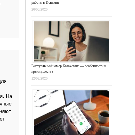
работы в Испании
о
26/03/2026
Виртуальный номер Казахстана — особенности и
преимущества
12/02/2026
для
я. На
ичные
лняют
ет