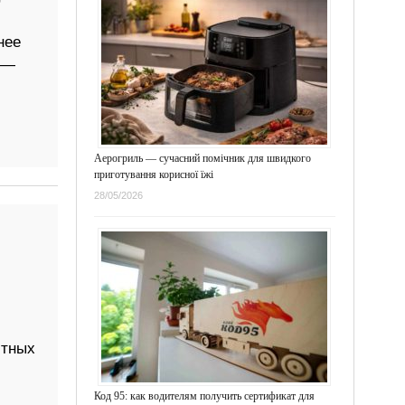
нее
 —
Аерогриль — сучасний помічник для швидкого
приготування корисної їжі
28/05/2026
стных
Код 95: как водителям получить сертификат для