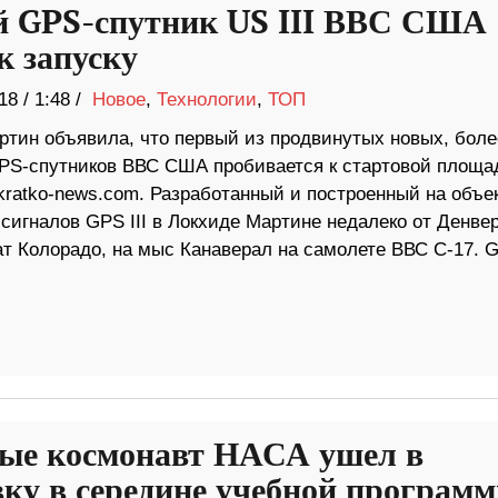
 GPS-спутник US III ВВС США
к запуску
18
/
1:48 /
Новое
,
Технологии
,
ТОП
ртин объявила, что первый из продвинутых новых, боле
S-спутников ВВС США пробивается к стартовой площад
kratko-news.com. Разработанный и построенный на объе
сигналов GPS III в Локхиде Мартине недалеко от Денвер
т Колорадо, на мыс Канаверал на самолете ВВС C-17. GP
ые космонавт НАСА ушел в
вку в середине учебной программ