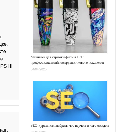
е
ке,
кте
Машинки для стрижки фирмы JRL:
а,
профессиональный инструмент нового поколения
S III
04/04/2025
SEO-курсы: как выбрать, что изучать и чего ожидать
ы.