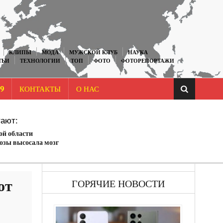
КЛИПЫ
МОДА
МУЖСКОЙ КЛУБ
НАУКА
ТЬИ
ТЕХНОЛОГИИ
ТОП
ФОТО
ФОТОРЕПОРТАЖИ
9
КОНТАКТЫ
О НАС
ают:
ой области
козы высосала мозг
от
ГОРЯЧИЕ НОВОСТИ