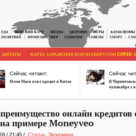
ЕДА
ЖЕНСКИЙ КЛУБ
ЗВЕЗДЫ
ЗДОРОВЬЕ
ИГРЫ
КАТАКЛИЗМЫ
ПОЛИТИКА
ПРОИСШЕСТВИЯ
СОБЫТИЯ
СОВЕТЫ
СПОРТ
СТА
ЦИТАТЫ
КАРТА ЗАРАЖЕНИЯ КОРОНАВИРУСОМ COVID-1
Сейчас читают:
Сейчас чит
Илон Маск взял кредит в Китае
В Черниговск
чупакабра у 
 преимущество онлайн кредитов 
на примере Moneyveo
18
/
21:45 /
Статьи
,
Экономика