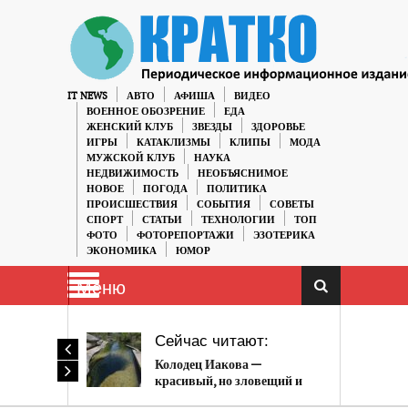
IT NEWS
АВТО
АФИША
ВИДЕО
ВОЕННОЕ ОБОЗРЕНИЕ
ЕДА
ЖЕНСКИЙ КЛУБ
ЗВЕЗДЫ
ЗДОРОВЬЕ
ИГРЫ
КАТАКЛИЗМЫ
КЛИПЫ
МОДА
МУЖСКОЙ КЛУБ
НАУКА
НЕДВИЖИМОСТЬ
НЕОБЪЯСНИМОЕ
НОВОЕ
ПОГОДА
ПОЛИТИКА
ПРОИСШЕСТВИЯ
СОБЫТИЯ
СОВЕТЫ
СПОРТ
СТАТЬИ
ТЕХНОЛОГИИ
ТОП
ФОТО
ФОТОРЕПОРТАЖИ
ЭЗОТЕРИКА
ЭКОНОМИКА
ЮМОР
Меню
Сейчас читают:
Колодец Иакова —
красивый, но зловещий и
опасный