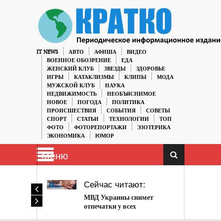
IT NEWS
АВТО
АФИША
ВИДЕО
ВОЕННОЕ ОБОЗРЕНИЕ
ЕДА
ЖЕНСКИЙ КЛУБ
ЗВЕЗДЫ
ЗДОРОВЬЕ
ИГРЫ
КАТАКЛИЗМЫ
КЛИПЫ
МОДА
МУЖСКОЙ КЛУБ
НАУКА
НЕДВИЖИМОСТЬ
НЕОБЪЯСНИМОЕ
НОВОЕ
ПОГОДА
ПОЛИТИКА
ПРОИСШЕСТВИЯ
СОБЫТИЯ
СОВЕТЫ
СПОРТ
СТАТЬИ
ТЕХНОЛОГИИ
ТОП
ФОТО
ФОТОРЕПОРТАЖИ
ЭЗОТЕРИКА
ЭКОНОМИКА
ЮМОР
Меню
Сейчас читают:
МВД Украины снимет
отпечатки у всех
школьников