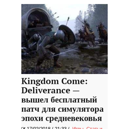
Kingdom Come:
Deliverance —
вышел бесплатный
патч для симулятора
эпохи средневековья
17/02/2018
/
21:33 /
Игры
,
Статьи