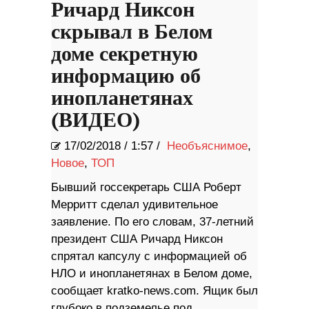
Ричард Никсон
скрывал в Белом
доме секретную
информацию об
инопланетянах
(ВИДЕО)
17/02/2018
/
1:57 /
Необъяснимое
,
Новое
,
ТОП
Бывший госсекретарь США Роберт
Мерритт сделал удивительное
заявление. По его словам, 37-летний
президент США Ричард Никсон
спрятал капсулу с информацией об
НЛО и инопланетянах в Белом доме,
сообщает kratko-news.com. Ящик был
глубоко в подземелье под