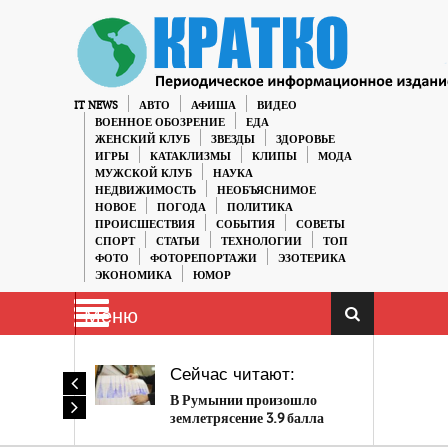
IT NEWS
АВТО
АФИША
ВИДЕО
ВОЕННОЕ ОБОЗРЕНИЕ
ЕДА
ЖЕНСКИЙ КЛУБ
ЗВЕЗДЫ
ЗДОРОВЬЕ
ИГРЫ
КАТАКЛИЗМЫ
КЛИПЫ
МОДА
МУЖСКОЙ КЛУБ
НАУКА
НЕДВИЖИМОСТЬ
НЕОБЪЯСНИМОЕ
НОВОЕ
ПОГОДА
ПОЛИТИКА
ПРОИСШЕСТВИЯ
СОБЫТИЯ
СОВЕТЫ
СПОРТ
СТАТЬИ
ТЕХНОЛОГИИ
ТОП
ФОТО
ФОТОРЕПОРТАЖИ
ЭЗОТЕРИКА
ЭКОНОМИКА
ЮМОР
Меню
Сейчас читают:
В Румынии произошло
землетрясение 3.9 балла