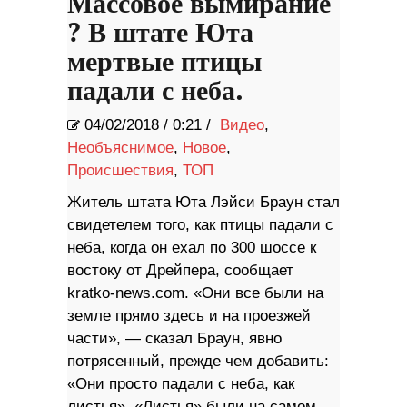
Массовое вымирание
? В штате Юта
мертвые птицы
падали с неба.
04/02/2018
/
0:21 /
Видео
,
Необъяснимое
,
Новое
,
Происшествия
,
ТОП
Житель штата Юта Лэйси Браун стал
свидетелем того, как птицы падали с
неба, когда он ехал по 300 шоссе к
востоку от Дрейпера, сообщает
kratko-news.com. «Они все были на
земле прямо здесь и на проезжей
части», — сказал Браун, явно
потрясенный, прежде чем добавить:
«Они просто падали с неба, как
листья». «Листья» были на самом