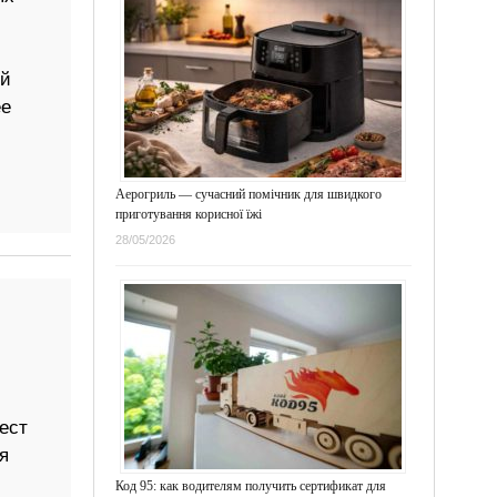
ый
ее
Аерогриль — сучасний помічник для швидкого
приготування корисної їжі
28/05/2026
ест
я
Код 95: как водителям получить сертификат для