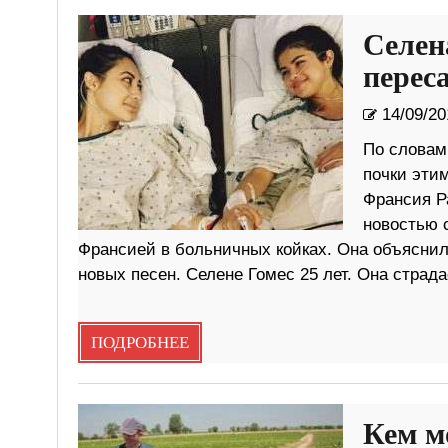
Селен
перес
14/09/20
По словам
почки эти
Франсия Р
новостью 
Франсией в больничных койках. Она объяснил
новых песен. Селене Гомес 25 лет. Она страд
ПОДРОБНЕЕ
Кем м