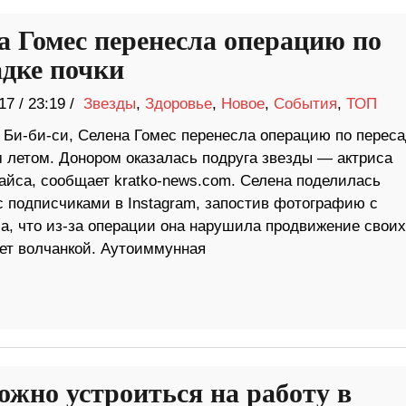
а Гомес перенесла операцию по
адке почки
17
/
23:19 /
Звезды
,
Здоровье
,
Новое
,
События
,
ТОП
 Би-би-си, Селена Гомес перенесла операцию по переса
м летом. Донором оказалась подруга звезды — актриса
айса, сообщает kratko-news.com. Селена поделилась
с подписчиками в Instagram, запостив фотографию с
а, что из-за операции она нарушила продвижение своих
ает волчанкой. Аутоиммунная
ожно устроиться на работу в