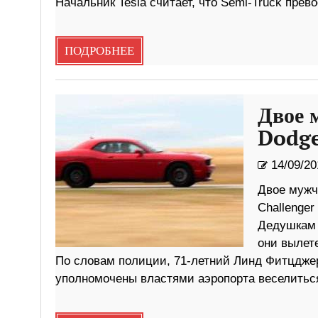
Начальник Tesla считает, что Semi-Truck пре
ПОДРОБНЕЕ
Двое 
Dodge
14/09/20
Двое мужч
Challenger
Дедушкам 
они вылет
По словам полиции, 71-летний Линд Фитцджера
уполномочены властями аэропорта веселитьс