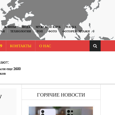
КЛИПЫ
МОДА
МУЖСКОЙ КЛУБ
НАУКА
ТЬИ
ТЕХНОЛОГИИ
ТОП
ФОТО
ФОТОРЕПОРТАЖИ
9
КОНТАКТЫ
О НАС
ают:
ыли еще 2600
иков
у
ГОРЯЧИЕ НОВОСТИ