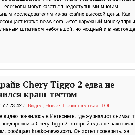
. Телескопы могут казаться недоступными многим
ьным исследователям из-за крайне высокой цены. Как
 сообщает kratko-news.com. Этот наружный монокулярн
ортативным штативом небольшой, но мощный и в настоящ
драйв Chery Tiggo 2 едва не
чился краш-тестом
17
/
23:42 /
Видео
,
Новое
,
Происшествия
,
ТОП
е видео появилось в Интернете, где журналист снимал т
 внедорожника Chery Tiggo 2, который едва не закончилс
м, сообщает kratko-news.com. Он хотел проверить, за