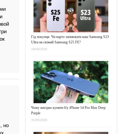
ами
и
рвой
три
Гід покупця: Чи варто змінювати ваш Samsung S23
ок
Ultra на свіжий Samsung S25 FE?
16/06/2026
Чому вигідно купити б/у iPhone 14 Pro Max Deep
Purple
31/05/2026
, но
ых