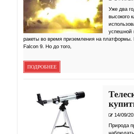
Уже два г
высокого 
использова
успешной п
ракеты во время приземления на платформы. 
Falcon 9. Но до того,
ПОДРОБНЕЕ
Телес
купить
14/09/20
Природа п
наблюдать