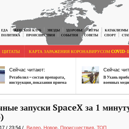
ЕДА
ЖЕНСКИЙ КЛУБ
ЗВЕЗДЫ
ЗДОРОВЬЕ
ИГРЫ
КАТАКЛИЗМЫ
ПОЛИТИКА
ПРОИСШЕСТВИЯ
СОБЫТИЯ
СОВЕТЫ
СПОРТ
СТА
ЦИТАТЫ
КАРТА ЗАРАЖЕНИЯ КОРОНАВИРУСОМ COVID-1
Сейчас читают:
Сейчас чит
Ретаболил – состав препарата,
В Ухань приб
инструкция, показания приема
военных мед
чные запуски SpaceX за 1 минут
)
17
/
23:54 /
Видео
,
Новое
,
Происшествия
,
ТОП