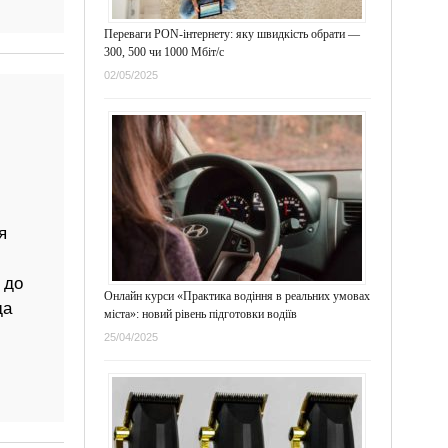
Переваги PON-інтернету: яку швидкість обрати —
300, 500 чи 1000 Мбіт/с
02/05/2025
я
 до
Онлайн курси «Практика водіння в реальних умовах
да
міста»: новий рівень підготовки водіїв
25/04/2025