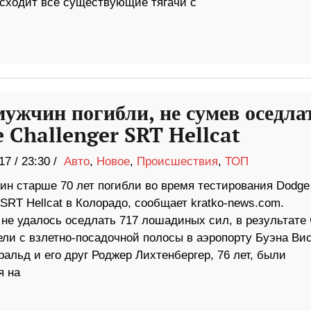
восходит все существующие тягачи с
мужчин погибли, не сумев оседла
 Challenger SRT Hellcat
17
/
23:30 /
Авто
,
Новое
,
Происшествия
,
ТОП
ин старше 70 лет погибли во время тестирования Dodge
 SRT Hellcat в Колорадо, сообщает kratko-news.com.
не удалось оседлать 717 лошадиных сил, в результате 
ели с взлетно-посадочной полосы в аэропорту Буэна Вис
льд и его друг Роджер Лихтенбергер, 76 лет, были
я на