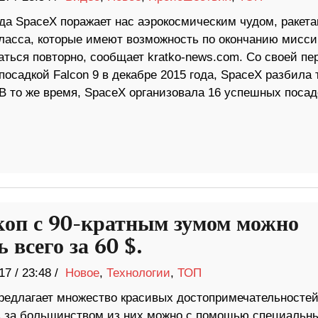
ода SpaceX поражает нас аэрокосмическим чудом, ракет
класса, которые имеют возможность по окончанию мисси
ться повторно, сообщает kratko-news.com. Со своей пе
осадкой Falcon 9 в декабре 2015 года, SpaceX разбила 
В то же время, SpaceX организовала 16 успешных посад
коп с 90-кратным зумом можно
 всего за 60 $.
17
/
23:48 /
Новое
,
Технологии
,
ТОП
редлагает множество красивых достопримечательностей
 за большинством из них можно с помощью специальн