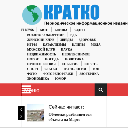
IT NEWS
АВТО
АФИША
ВИДЕО
ВОЕННОЕ ОБОЗРЕНИЕ
ЕДА
ЖЕНСКИЙ КЛУБ
ЗВЕЗДЫ
ЗДОРОВЬЕ
ИГРЫ
КАТАКЛИЗМЫ
КЛИПЫ
МОДА
МУЖСКОЙ КЛУБ
НАУКА
НЕДВИЖИМОСТЬ
НЕОБЪЯСНИМОЕ
НОВОЕ
ПОГОДА
ПОЛИТИКА
ПРОИСШЕСТВИЯ
СОБЫТИЯ
СОВЕТЫ
СПОРТ
СТАТЬИ
ТЕХНОЛОГИИ
ТОП
ФОТО
ФОТОРЕПОРТАЖИ
ЭЗОТЕРИКА
ЭКОНОМИКА
ЮМОР
Меню
Сейчас читают:
Обломки разбившегося
объекта на Марсе
обнаружены марсоходом