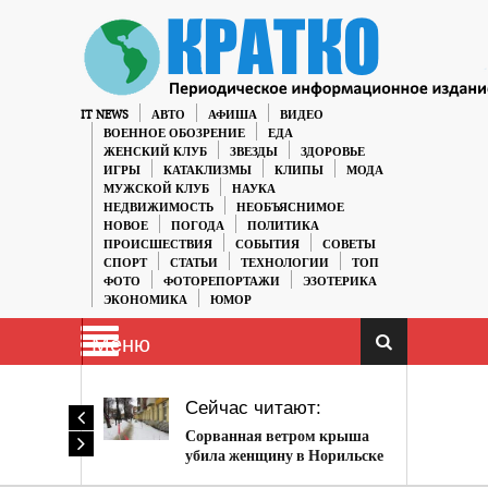
IT NEWS
АВТО
АФИША
ВИДЕО
ВОЕННОЕ ОБОЗРЕНИЕ
ЕДА
ЖЕНСКИЙ КЛУБ
ЗВЕЗДЫ
ЗДОРОВЬЕ
ИГРЫ
КАТАКЛИЗМЫ
КЛИПЫ
МОДА
МУЖСКОЙ КЛУБ
НАУКА
НЕДВИЖИМОСТЬ
НЕОБЪЯСНИМОЕ
НОВОЕ
ПОГОДА
ПОЛИТИКА
ПРОИСШЕСТВИЯ
СОБЫТИЯ
СОВЕТЫ
СПОРТ
СТАТЬИ
ТЕХНОЛОГИИ
ТОП
ФОТО
ФОТОРЕПОРТАЖИ
ЭЗОТЕРИКА
ЭКОНОМИКА
ЮМОР
Меню
Сейчас читают:
Сорванная ветром крыша
убила женщину в Норильске