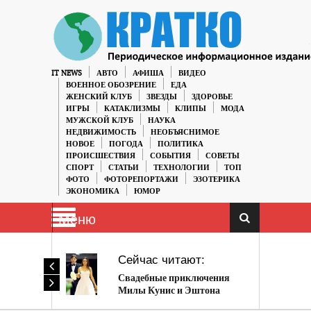
IT NEWS
АВТО
АФИША
ВИДЕО
ВОЕННОЕ ОБОЗРЕНИЕ
ЕДА
ЖЕНСКИЙ КЛУБ
ЗВЕЗДЫ
ЗДОРОВЬЕ
ИГРЫ
КАТАКЛИЗМЫ
КЛИПЫ
МОДА
МУЖСКОЙ КЛУБ
НАУКА
НЕДВИЖИМОСТЬ
НЕОБЪЯСНИМОЕ
НОВОЕ
ПОГОДА
ПОЛИТИКА
ПРОИСШЕСТВИЯ
СОБЫТИЯ
СОВЕТЫ
СПОРТ
СТАТЬИ
ТЕХНОЛОГИИ
ТОП
ФОТО
ФОТОРЕПОРТАЖИ
ЭЗОТЕРИКА
ЭКОНОМИКА
ЮМОР
Меню
Сейчас читают:
Свадебные приключения
Милы Кунис и Эштона
Катчера