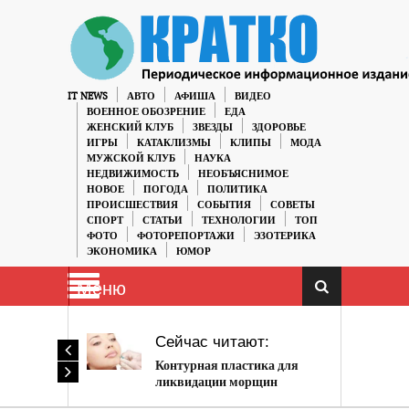
IT NEWS
АВТО
АФИША
ВИДЕО
ВОЕННОЕ ОБОЗРЕНИЕ
ЕДА
ЖЕНСКИЙ КЛУБ
ЗВЕЗДЫ
ЗДОРОВЬЕ
ИГРЫ
КАТАКЛИЗМЫ
КЛИПЫ
МОДА
МУЖСКОЙ КЛУБ
НАУКА
НЕДВИЖИМОСТЬ
НЕОБЪЯСНИМОЕ
НОВОЕ
ПОГОДА
ПОЛИТИКА
ПРОИСШЕСТВИЯ
СОБЫТИЯ
СОВЕТЫ
СПОРТ
СТАТЬИ
ТЕХНОЛОГИИ
ТОП
ФОТО
ФОТОРЕПОРТАЖИ
ЭЗОТЕРИКА
ЭКОНОМИКА
ЮМОР
Меню
Сейчас читают:
Контурная пластика для
ликвидации морщин