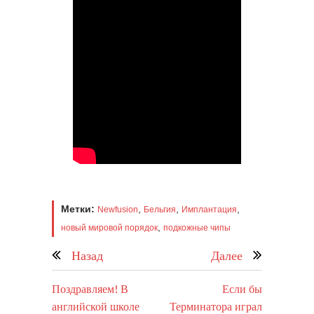
Метки:
,
,
,
Newfusion
Бельгия
Имплантация
,
новый мировой порядок
подкожные чипы
Назад
Далее
Поздравляем! В
Если бы
английской школе
Терминатора играл