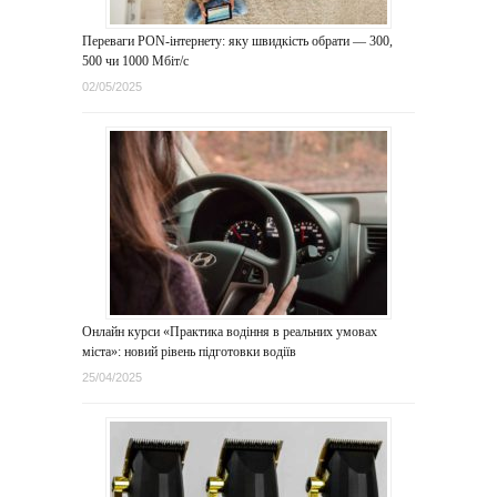
Переваги PON-інтернету: яку швидкість обрати — 300,
500 чи 1000 Мбіт/с
02/05/2025
Онлайн курси «Практика водіння в реальних умовах
міста»: новий рівень підготовки водіїв
25/04/2025