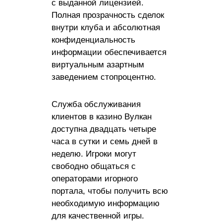
с выданной лицензией.
Полная прозрачность сделок
внутри клуба и абсолютная
конфиденциальность
информации обеспечивается
виртуальным азартным
заведением стопроцентно.
Служба обслуживания
клиентов в казино Вулкан
доступна двадцать четыре
часа в сутки и семь дней в
неделю. Игроки могут
свободно общаться с
операторами игорного
портала, чтобы получить всю
необходимую информацию
для качественной игры.