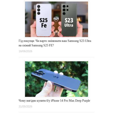
Гід покупця: Чи варто змінювати ваш Samsung S23 Ultra
на свіжий Samsung S25 FE?
16/06/2026
Чому вигідно купити б/у iPhone 14 Pro Max Deep Purple
31/05/2026