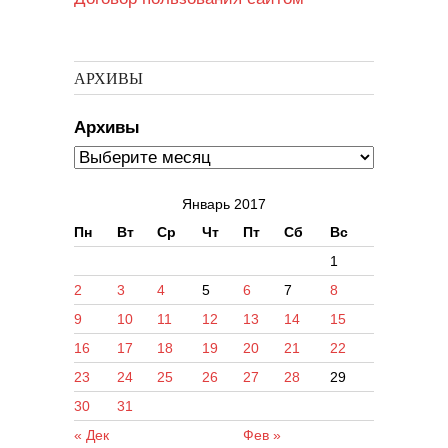
АРХИВЫ
Архивы
Январь 2017
Пн
Вт
Ср
Чт
Пт
Сб
Вс
1
2
3
4
5
6
7
8
9
10
11
12
13
14
15
16
17
18
19
20
21
22
23
24
25
26
27
28
29
30
31
« Дек
Фев »