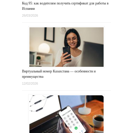
Код 95: как водителям получить сертификат для работы в
Испании
26/03/2026
Виртуальный номер Казахстана — особенности и
преимущества
12/02/2026