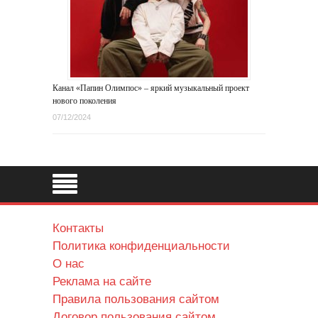
Канал «Папин Олимпос» – яркий музыкальный проект
нового поколения
07/12/2024
Контакты
Политика конфиденциальности
О нас
Реклама на сайте
Правила пользования сайтом
Договор пользования сайтом