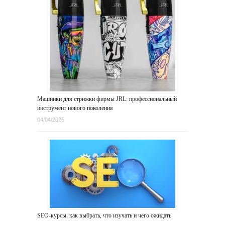
Машинки для стрижки фирмы JRL: профессиональный
инструмент нового поколения
04/04/2025
SEO-курсы: как выбрать, что изучать и чего ожидать