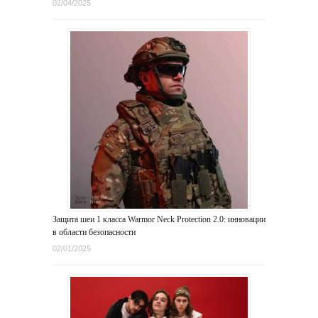
02/04/2025
Защита шеи 1 класса Warmor Neck Protection 2.0: инновации
в области безопасности
02/01/2025