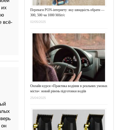
абеи
 их
Переваги PON-інтернету: яку швидкість обрати —
ию
300, 500 чи 1000 Мбіт/с
е всё-
02/05/2025
Онлайн курси «Практика водіння в реальних умовах
міста»: новий рівень підготовки водіїв
25/04/2025
ный
алых
зверь
 он