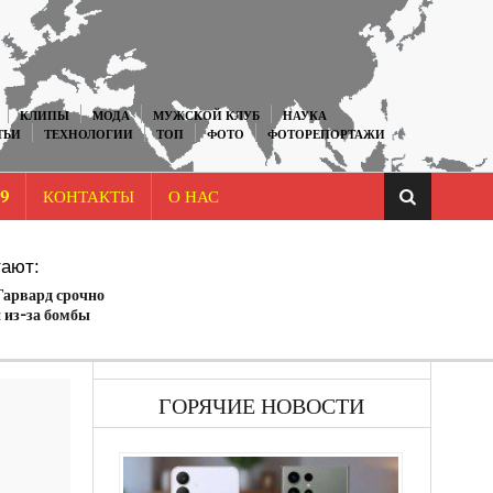
КЛИПЫ
МОДА
МУЖСКОЙ КЛУБ
НАУКА
ТЬИ
ТЕХНОЛОГИИ
ТОП
ФОТО
ФОТОРЕПОРТАЖИ
9
КОНТАКТЫ
О НАС
ают:
Гарвард срочно
 из-за бомбы
ГОРЯЧИЕ НОВОСТИ