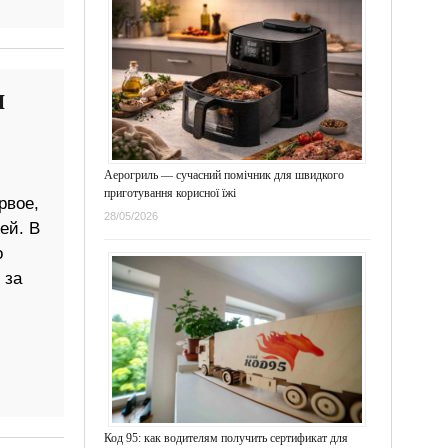
я
Аерогриль — сучасний помічник для швидкого
приготування корисної їжі
рвое,
28/05/2026
ей. В
о
 за
Код 95: как водителям получить сертификат для