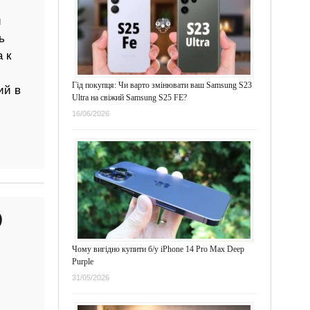
й
ь
 к
Гід покупця: Чи варто змінювати ваш Samsung S23
ий в
Ultra на свіжий Samsung S25 FE?
16/06/2026
)
Чому вигідно купити б/у iPhone 14 Pro Max Deep
Purple
31/05/2026