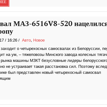
НЕЕ
вал МАЗ-6516V8-520 нацелилс
ропу
17
/
16:26 /
Авто
,
Новое
 заходит о четырехосных самосвалах из Белоруссии, пе
ит на ум, – тяжеловозы Минского завода колесных тягач
 рынка машины МЗКТ безусловные лидеры белорусског
о не устраивает такая расстановка сил. Поэтому вслед
ике был представлен новый четырехосный самосвал
оящим