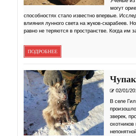
Учёные из
могут ори
способностях стало известно впервые. Иссле
влияния лунного света на жуков-скарабеев. Но
равно не теряются в пространстве. Когда им з
ПОДРОБНЕЕ
Чупак
02/01/20
В селе Ги
произошло
зверек, п
охотников 
непонятно