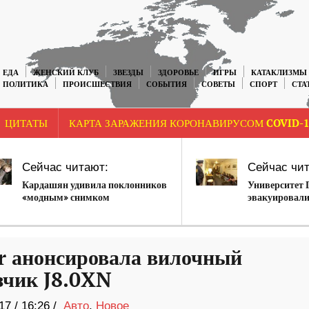
ЕДА
ЖЕНСКИЙ КЛУБ
ЗВЕЗДЫ
ЗДОРОВЬЕ
ИГРЫ
КАТАКЛИЗМЫ
ПОЛИТИКА
ПРОИСШЕСТВИЯ
СОБЫТИЯ
СОВЕТЫ
СПОРТ
СТА
ЦИТАТЫ
КАРТА ЗАРАЖЕНИЯ КОРОНАВИРУСОМ COVID-1
Сейчас читают:
Сейчас чит
Кардашян удивила поклонников
Университет 
«модным» снимком
эвакуировали
r анонсировала вилочный
зчик J8.0XN
17
/
16:26 /
Авто
,
Новое