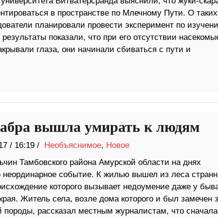
 университета Витватерсранда выяснили, что жуки-скар
ентироваться в пространстве по Млечному Пути. О таких
дователи планировали провести эксперимент по изучен
 результаты показали, что при его отсутствии насекомы
акрывали глаза, они начинали сбиваться с пути и
абра вышла умирать к людям
17
/
16:19 /
Необъяснимое
,
Новое
льчин Тамбовского района Амурской области на днях
 неординарное событие. К жилью вышел из леса стран
роисхождение которого вызывает недоумение даже у быв
края. Житель села, возле дома которого и был замечен 
й породы, рассказал местным журналистам, что сначала