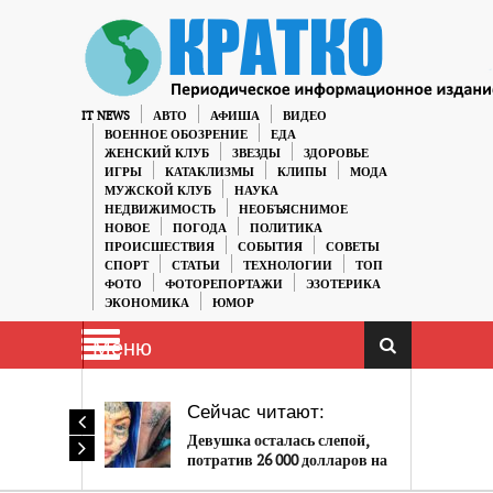
IT NEWS
АВТО
АФИША
ВИДЕО
ВОЕННОЕ ОБОЗРЕНИЕ
ЕДА
ЖЕНСКИЙ КЛУБ
ЗВЕЗДЫ
ЗДОРОВЬЕ
ИГРЫ
КАТАКЛИЗМЫ
КЛИПЫ
МОДА
МУЖСКОЙ КЛУБ
НАУКА
НЕДВИЖИМОСТЬ
НЕОБЪЯСНИМОЕ
НОВОЕ
ПОГОДА
ПОЛИТИКА
ПРОИСШЕСТВИЯ
СОБЫТИЯ
СОВЕТЫ
СПОРТ
СТАТЬИ
ТЕХНОЛОГИИ
ТОП
ФОТО
ФОТОРЕПОРТАЖИ
ЭЗОТЕРИКА
ЭКОНОМИКА
ЮМОР
Меню
Сейчас читают:
Девушка осталась слепой,
потратив 26 000 долларов на
татуировку глазных яблок