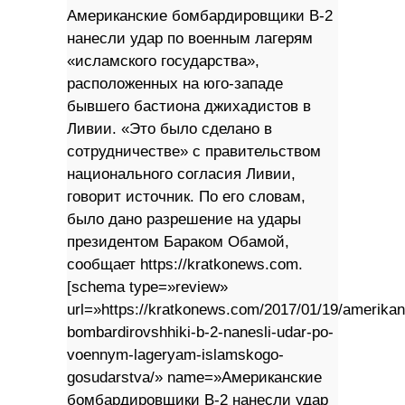
Американские бомбардировщики B-2
нанесли удар по военным лагерям
«исламского государства»,
расположенных на юго-западе
бывшего бастиона джихадистов в
Ливии. «Это было сделано в
сотрудничестве» с правительством
национального согласия Ливии,
говорит источник. По его словам,
было дано разрешение на удары
президентом Бараком Обамой,
сообщает https://kratkonews.com.
[schema type=»review»
url=»https://kratkonews.com/2017/01/19/amerikan
bombardirovshhiki-b-2-nanesli-udar-po-
voennym-lageryam-islamskogo-
gosudarstva/» name=»Американские
бомбардировщики B-2 нанесли удар