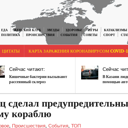
ЕДА
ЖЕНСКИЙ КЛУБ
ЗВЕЗДЫ
ЗДОРОВЬЕ
ИГРЫ
КАТАКЛИЗМЫ
ПОЛИТИКА
ПРОИСШЕСТВИЯ
СОБЫТИЯ
СОВЕТЫ
СПОРТ
СТА
ЦИТАТЫ
КАРТА ЗАРАЖЕНИЯ КОРОНАВИРУСОМ COVID-1
Сейчас читают:
Сейчас чит
Кишечные бактерии вызывают
В Казани люд
рассеянный склероз
помощью авт
ц сделал предупредительны
му кораблю
овое
,
Происшествия
,
События
,
ТОП