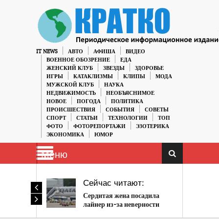
IT NEWS
АВТО
АФИША
ВИДЕО
ВОЕННОЕ ОБОЗРЕНИЕ
ЕДА
ЖЕНСКИЙ КЛУБ
ЗВЕЗДЫ
ЗДОРОВЬЕ
ИГРЫ
КАТАКЛИЗМЫ
КЛИПЫ
МОДА
МУЖСКОЙ КЛУБ
НАУКА
НЕДВИЖИМОСТЬ
НЕОБЪЯСНИМОЕ
НОВОЕ
ПОГОДА
ПОЛИТИКА
ПРОИСШЕСТВИЯ
СОБЫТИЯ
СОВЕТЫ
СПОРТ
СТАТЬИ
ТЕХНОЛОГИИ
ТОП
ФОТО
ФОТОРЕПОРТАЖИ
ЭЗОТЕРИКА
ЭКОНОМИКА
ЮМОР
Меню
Сейчас читают:
Сердитая жена посадила
лайнер из-за неверности
мужа