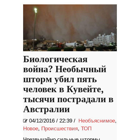
запуском в первом квартале
2022 года
Биологическая
война? Необычный
шторм убил пять
человек в Кувейте,
тысячи пострадали в
Австралии
04/12/2016
/
22:39 /
Необъяснимое
,
Новое
,
Происшествия
,
ТОП
Чpeзвычaйнo cильныe штopмы