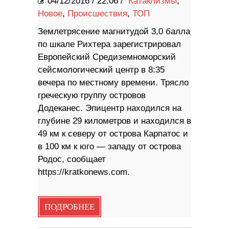
04/12/2016
/
22:06 /
Катаклизмы
,
Новое
,
Происшествия
,
ТОП
Землетрясение магнитудой 3,0 балла
по шкале Рихтера зарегистрировал
Европейский Средиземноморский
сейсмологический центр в 8:35
вечера по местному времени. Трясло
греческую группу островов
Додеканес. Эпицентр находился на
глубине 29 километров и находился в
49 км к северу от острова Карпатос и
в 100 км к юго — западу от острова
Родос, сообщает
https://kratkonews.com.
ПОДРОБНЕЕ