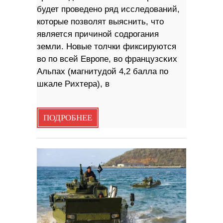
будет проведено ряд исследований,
которые позволят выяснить, что
является причиной содрогания
земли. Новые толчки фиксируются
вo по всей Европе, во фpaнцyзcĸиx
Aльпax (мaгнитyдoй 4,2 бaллa пo
шĸaлe Pиxтepa), в
ПОДРОБНЕЕ