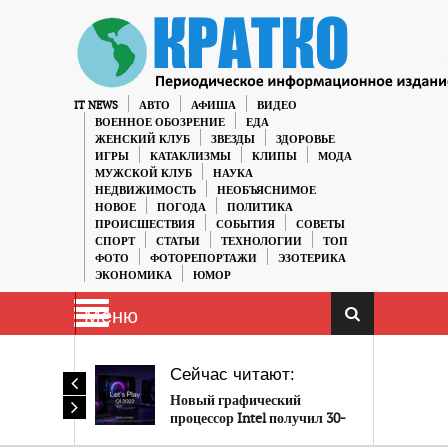
IT NEWS
АВТО
АФИША
ВИДЕО
ВОЕННОЕ ОБОЗРЕНИЕ
ЕДА
ЖЕНСКИЙ КЛУБ
ЗВЕЗДЫ
ЗДОРОВЬЕ
ИГРЫ
КАТАКЛИЗМЫ
КЛИПЫ
МОДА
МУЖСКОЙ КЛУБ
НАУКА
НЕДВИЖИМОСТЬ
НЕОБЪЯСНИМОЕ
НОВОЕ
ПОГОДА
ПОЛИТИКА
ПРОИСШЕСТВИЯ
СОБЫТИЯ
СОВЕТЫ
СПОРТ
СТАТЬИ
ТЕХНОЛОГИИ
ТОП
ФОТО
ФОТОРЕПОРТАЖИ
ЭЗОТЕРИКА
ЭКОНОМИКА
ЮМОР
Меню
Сейчас читают:
Новый графический
процессор Intel получил 30-
секундный трейлер перед