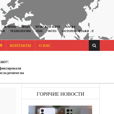
КЛИПЫ
МОДА
МУЖСКОЙ КЛУБ
НАУКА
ТЬИ
ТЕХНОЛОГИИ
ТОП
ФОТО
ФОТОРЕПОРТАЖИ
9
КОНТАКТЫ
О НАС
ают:
афиксировали
исла резюме на
ю
ГОРЯЧИЕ НОВОСТИ