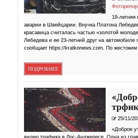
Фоторепор
19-летняя
аварии в Швейцарии. Внучка Платона Лебедев
красавица считалась частью «золотой молоде
Лебедева и ее 23-летний друг на автомобиле 
сообщает https://kratkonews.com. По жестоки
ПОДРОБНЕЕ
«Добр
трфик
25/11/20
«Доброе у
видео трафика в Лос-Анджелесе. Одна из гла