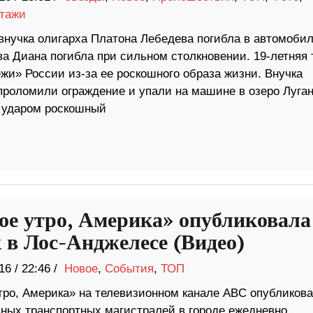
тажи
 внучка олигарха Платона Лебедева погибла в автомоби
а Диана погибла при сильном столкновении. 19-летняя 
жи» России из-за ее роскошного образа жизни. Внучка
проломили ограждение и упали на машине в озеро Луган
м ударом роскошный
ое утро, Америка» опубликовала
 в Лос-Анджелесе (Видео)
16
/
22:46 /
Новое
,
События
,
ТОП
тро, Америка» на телевизионном канале ABC опубликов
вных транспортных магистралей в городе ежедневно