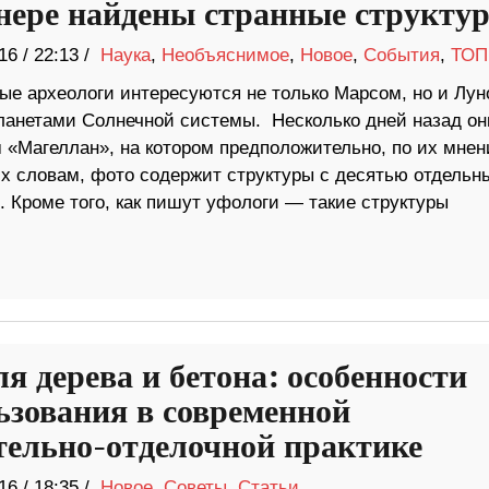
нере найдены странные структу
16
/
22:13 /
Наука
,
Необъяснимое
,
Новое
,
События
,
ТОП
ые археологи интересуются не только Марсом, но и Лун
ланетами Солнечной системы. Несколько дней назад он
 «Магеллан», на котором предположительно, по их мнен
их словам, фото содержит структуры с десятью отдель
 Кроме того, как пишут уфологи — такие структуры
я дерева и бетона: особенности
ьзования в современной
тельно-отделочной практике
16
/
18:35 /
Новое
,
Советы
,
Статьи