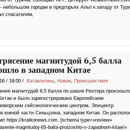
небольшом городке в предгорьях Альп к западу от Тури
ал спасателям,
трясение магнитудой 6,5 балла
ошло в западном Китае
16
/
18:00 /
Катаклизмы
,
Новое
,
Происшествия
ение магнитудой 6,5 балла по шкале Рихтера произошл
Китае и было зарегистрировано Европейским
оморским сейсмологическим центром. Эпицентр
 в южной части Синьцзяна, западном Китае. Он располо
т https://kratkonews.com. [schema type=»review»
asenie-magnitudoj-65-balla-proizoshlo-v-zapadnom-kitae/»