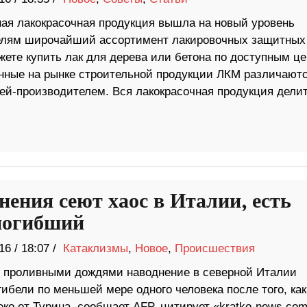
ая лакокрасочная продукция вышла на новый уровень
телям широчайший ассортимент лакировочных защитных
жете купить лак для дерева или бетона по доступным ц
нные на рынке строительной продукции ЛКМ различают
ей-производителем. Вся лакокрасочная продукция делит
нения сеют хаос в Италии, есть
погибший
16
/
18:07 /
Катаклизмы
,
Новое
,
Происшествия
 проливными дождями наводнение в северной Италии
гибели по меньшей мере одного человека после того, как
о от Турина, сообщает AFP, цитирует «kratko-news.com