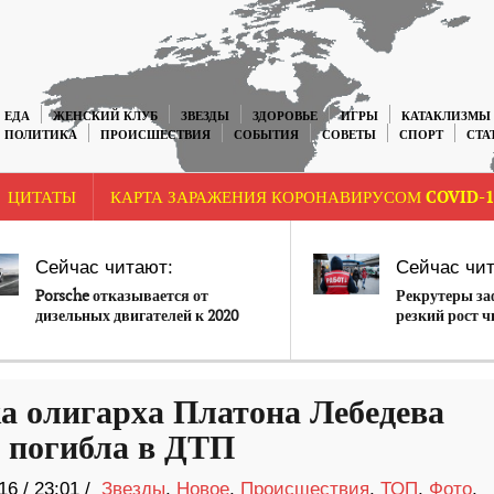
ЕДА
ЖЕНСКИЙ КЛУБ
ЗВЕЗДЫ
ЗДОРОВЬЕ
ИГРЫ
КАТАКЛИЗМЫ
ПОЛИТИКА
ПРОИСШЕСТВИЯ
СОБЫТИЯ
СОВЕТЫ
СПОРТ
СТА
ЦИТАТЫ
КАРТА ЗАРАЖЕНИЯ КОРОНАВИРУСОМ COVID-1
Сейчас читают:
Сейчас чит
Porsche отказывается от
Рекрутеры з
дизельных двигателей к 2020
резкий рост ч
году
одну ваканси
а олигарха Платона Лебедева
 погибла в ДТП
16
/
23:01 /
Звезды
,
Новое
,
Происшествия
,
ТОП
,
Фото
,