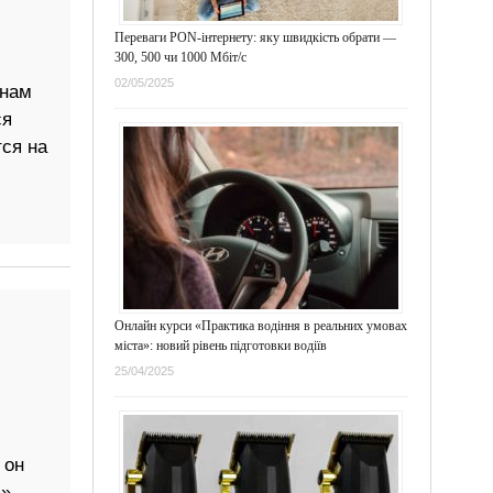
Переваги PON-інтернету: яку швидкість обрати —
300, 500 чи 1000 Мбіт/с
02/05/2025
енам
ся
ся на
Онлайн курси «Практика водіння в реальних умовах
міста»: новий рівень підготовки водіїв
25/04/2025
 он
».