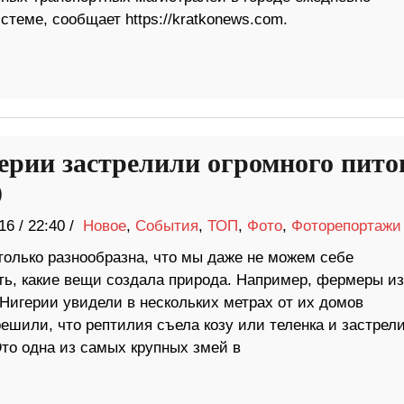
теме, сообщает https://kratkonews.com.
ерии застрелили огромного пито
)
16
/
22:40 /
Новое
,
События
,
ТОП
,
Фото
,
Фоторепортажи
только разнообразна, что мы даже не можем себе
ть, какие вещи создала природа. Например, фермеры из
 Нигерии увидели в нескольких метрах от их домов
ешили, что рептилия съела козу или теленка и застрел
Это одна из самых крупных змей в