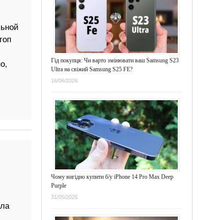
льной
топ
Гід покупця: Чи варто змінювати ваш Samsung S23
о,
Ultra на свіжий Samsung S25 FE?
16/06/2026
Чому вигідно купити б/у iPhone 14 Pro Max Deep
Purple
31/05/2026
ала