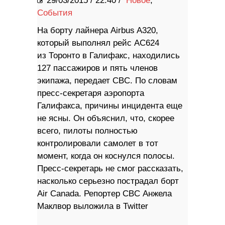
29/03/2015
/
22:40 /
Новое
,
События
​На борту лайнера Airbus A320,
который выполнял рейс AC624
из Торонто в Галифакс, находились
127 пассажиров и пять членов
экипажа, передает CBC. По словам
пресс-секретаря аэропорта
Галифакса, причины инцидента еще
не ясны. Он объяснил, что, скорее
всего, пилоты полностью
контролировали самолет в тот
момент, когда он коснулся полосы.
Пресс-секретарь не смог рассказать,
насколько серьезно пострадал борт
Air Canada. Репортер CBC Анжела
Маклвор выложила в​ Twitter