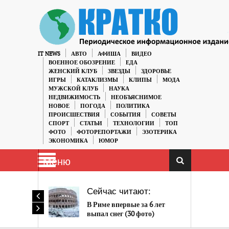
IT NEWS
АВТО
АФИША
ВИДЕО
ВОЕННОЕ ОБОЗРЕНИЕ
ЕДА
ЖЕНСКИЙ КЛУБ
ЗВЕЗДЫ
ЗДОРОВЬЕ
ИГРЫ
КАТАКЛИЗМЫ
КЛИПЫ
МОДА
МУЖСКОЙ КЛУБ
НАУКА
НЕДВИЖИМОСТЬ
НЕОБЪЯСНИМОЕ
НОВОЕ
ПОГОДА
ПОЛИТИКА
ПРОИСШЕСТВИЯ
СОБЫТИЯ
СОВЕТЫ
СПОРТ
СТАТЬИ
ТЕХНОЛОГИИ
ТОП
ФОТО
ФОТОРЕПОРТАЖИ
ЭЗОТЕРИКА
ЭКОНОМИКА
ЮМОР
Меню
Сейчас читают:
В Риме впервые за 6 лет
выпал снег (30 фото)