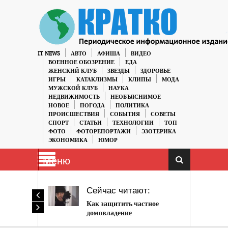
IT NEWS
АВТО
АФИША
ВИДЕО
ВОЕННОЕ ОБОЗРЕНИЕ
ЕДА
ЖЕНСКИЙ КЛУБ
ЗВЕЗДЫ
ЗДОРОВЬЕ
ИГРЫ
КАТАКЛИЗМЫ
КЛИПЫ
МОДА
МУЖСКОЙ КЛУБ
НАУКА
НЕДВИЖИМОСТЬ
НЕОБЪЯСНИМОЕ
НОВОЕ
ПОГОДА
ПОЛИТИКА
ПРОИСШЕСТВИЯ
СОБЫТИЯ
СОВЕТЫ
СПОРТ
СТАТЬИ
ТЕХНОЛОГИИ
ТОП
ФОТО
ФОТОРЕПОРТАЖИ
ЭЗОТЕРИКА
ЭКОНОМИКА
ЮМОР
Меню
Сейчас читают:
Как защитить частное
домовладение