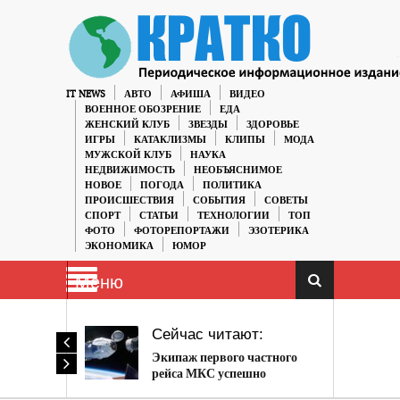
IT NEWS
АВТО
АФИША
ВИДЕО
ВОЕННОЕ ОБОЗРЕНИЕ
ЕДА
ЖЕНСКИЙ КЛУБ
ЗВЕЗДЫ
ЗДОРОВЬЕ
ИГРЫ
КАТАКЛИЗМЫ
КЛИПЫ
МОДА
МУЖСКОЙ КЛУБ
НАУКА
НЕДВИЖИМОСТЬ
НЕОБЪЯСНИМОЕ
НОВОЕ
ПОГОДА
ПОЛИТИКА
ПРОИСШЕСТВИЯ
СОБЫТИЯ
СОВЕТЫ
СПОРТ
СТАТЬИ
ТЕХНОЛОГИИ
ТОП
ФОТО
ФОТОРЕПОРТАЖИ
ЭЗОТЕРИКА
ЭКОНОМИКА
ЮМОР
Меню
Сейчас читают:
Экипаж первого частного
рейса МКС успешно
приземлился на Землю