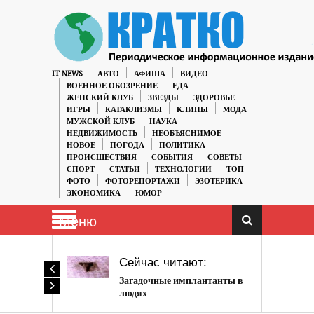
IT NEWS
АВТО
АФИША
ВИДЕО
ВОЕННОЕ ОБОЗРЕНИЕ
ЕДА
ЖЕНСКИЙ КЛУБ
ЗВЕЗДЫ
ЗДОРОВЬЕ
ИГРЫ
КАТАКЛИЗМЫ
КЛИПЫ
МОДА
МУЖСКОЙ КЛУБ
НАУКА
НЕДВИЖИМОСТЬ
НЕОБЪЯСНИМОЕ
НОВОЕ
ПОГОДА
ПОЛИТИКА
ПРОИСШЕСТВИЯ
СОБЫТИЯ
СОВЕТЫ
СПОРТ
СТАТЬИ
ТЕХНОЛОГИИ
ТОП
ФОТО
ФОТОРЕПОРТАЖИ
ЭЗОТЕРИКА
ЭКОНОМИКА
ЮМОР
Меню
Сейчас читают:
Загадочные имплантанты в
людях