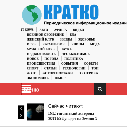
IT NEWS
АВТО
АФИША
ВИДЕО
ВОЕННОЕ ОБОЗРЕНИЕ
ЕДА
ЖЕНСКИЙ КЛУБ
ЗВЕЗДЫ
ЗДОРОВЬЕ
ИГРЫ
КАТАКЛИЗМЫ
КЛИПЫ
МОДА
МУЖСКОЙ КЛУБ
НАУКА
НЕДВИЖИМОСТЬ
НЕОБЪЯСНИМОЕ
НОВОЕ
ПОГОДА
ПОЛИТИКА
ПРОИСШЕСТВИЯ
СОБЫТИЯ
СОВЕТЫ
СПОРТ
СТАТЬИ
ТЕХНОЛОГИИ
ТОП
ФОТО
ФОТОРЕПОРТАЖИ
ЭЗОТЕРИКА
ЭКОНОМИКА
ЮМОР
Меню
Сейчас читают:
INL: гигантский астероид
2011 ES4 упадет на Землю 1
сентября, Пентагон уже