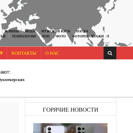
КЛИПЫ
МОДА
МУЖСКОЙ КЛУБ
НАУКА
ТЬИ
ТЕХНОЛОГИИ
ТОП
ФОТО
ФОТОРЕПОРТАЖИ
9
КОНТАКТЫ
О НАС
ают:
букмекерских
ГОРЯЧИЕ НОВОСТИ