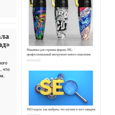
ала
ад»
Машинки для стрижки фирмы JRL:
профессиональный инструмент нового поколения
04/04/2025
вого
, что
м,
SEO-курсы: как выбрать, что изучать и чего ожидать