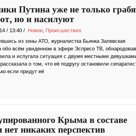
ики Путина уже не только грабя
ют, но и насилуют
14
/
13:40 /
Новое
,
Происшествия
увшись из зоны АТО, журналистка Бьянка Залевская
а обо всём увиденном в эфире Эспресо ТВ, обнародова
зила и испугала ситуация с двумя местными девушкам
рассказала о том, что её подругу остановили сепаратис
ько если придут её
упированного Крыма в составе
и нет никаких перспектив