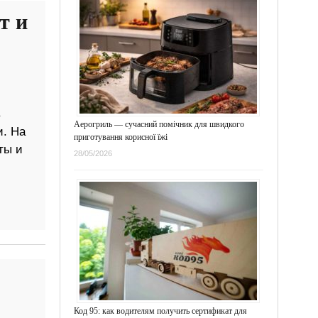
т и
в
Аерогриль — сучасний помічник для швидкого
и. На
приготування корисної їжі
ты и
28/05/2026
Код 95: как водителям получить сертификат для