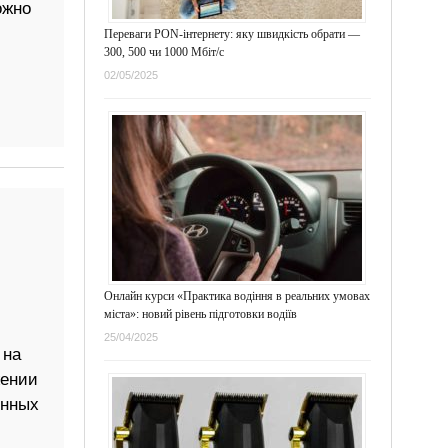
ожно
Переваги PON-інтернету: яку швидкість обрати —
300, 500 чи 1000 Мбіт/с
02/05/2025
Онлайн курси «Практика водіння в реальних умовах
міста»: новий рівень підготовки водіїв
25/04/2025
 на
жении
онных