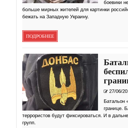
боевики не
больше мирных жителей для картинки российс
бежать на Западную Украину.
ПОДРОБНЕЕ
Батал
беспи
грани
27/06/20
Батальон 
границе. 
террористов будут фиксироваться. И в даль
групп.