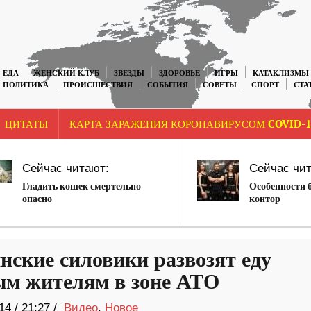
ЕДА
ЖЕНСКИЙ КЛУБ
ЗВЕЗДЫ
ЗДОРОВЬЕ
ИГРЫ
КАТАКЛИЗМЫ
ПОЛИТИКА
ПРОИСШЕСТВИЯ
СОБЫТИЯ
СОВЕТЫ
СПОРТ
СТА
ЦИТАТЫ
КАРТА ЗАРАЖЕНИЯ КОРОНАВИРУСОМ COVID-1
Сейчас читают:
Сейчас чит
Гладить кошек смертельно
Особенности 
опасно
контор
нские силовики развозят еду
м жителям в зоне АТО
14
/
21:27 /
Видео
,
Новое