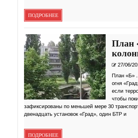
ПОДРОБНЕЕ
План 
колон
27/06/20
План «Б» .
огня «Гра
если терр
чтобы поки
зафиксированы по меньшей мере 30 транспорт
двенадцать установок «Град», один БТР и
ПОДРОБНЕЕ