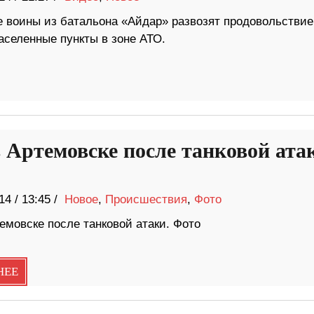
е воины из батальона «Айдар» развозят продовольствие
аселенные пункты в зоне АТО.
в Артемовске после танковой ата
14
/
13:45 /
Новое
,
Происшествия
,
Фото
емовске после танковой атаки. Фото
НЕЕ