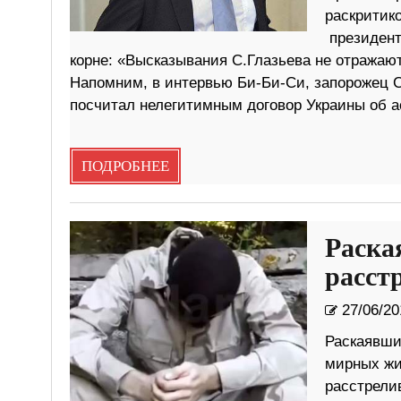
раскритик
президенту
корне: «Высказывания С.Глазьева не отражаю
Напомним, в интервью Би-Би-Си, запорожец С
посчитал нелегитимным договор Украины об а
ПОДРОБНЕЕ
Раска
расст
27/06/20
Раскаявши
мирных жи
расстрели