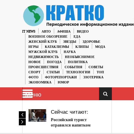
IT NEWS
АВТО
АФИША
ВИДЕО
ВОЕННОЕ ОБОЗРЕНИЕ
ЕДА
ЖЕНСКИЙ КЛУБ
ЗВЕЗДЫ
ЗДОРОВЬЕ
ИГРЫ
КАТАКЛИЗМЫ
КЛИПЫ
МОДА
МУЖСКОЙ КЛУБ
НАУКА
НЕДВИЖИМОСТЬ
НЕОБЪЯСНИМОЕ
НОВОЕ
ПОГОДА
ПОЛИТИКА
ПРОИСШЕСТВИЯ
СОБЫТИЯ
СОВЕТЫ
СПОРТ
СТАТЬИ
ТЕХНОЛОГИИ
ТОП
ФОТО
ФОТОРЕПОРТАЖИ
ЭЗОТЕРИКА
ЭКОНОМИКА
ЮМОР
Меню
Сейчас читают:
Российский турист
отравился напитком
мертвых в Перу и умер